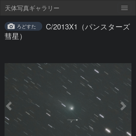
天体写真ギャラリー
Togg
navig
C/2013X1（パンスターズ
ろどすた
彗星）