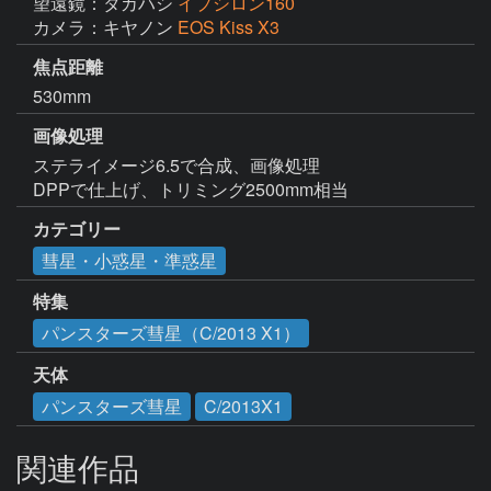
望遠鏡：タカハシ
イプシロン160
カメラ：キヤノン
EOS Kiss X3
焦点距離
530mm
画像処理
ステライメージ6.5で合成、画像処理

DPPで仕上げ、トリミング2500mm相当
カテゴリー
彗星・小惑星・準惑星
特集
パンスターズ彗星（C/2013 X1）
天体
パンスターズ彗星
C/2013X1
関連作品