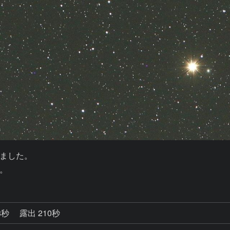
ました。

。
8秒
露出 210秒