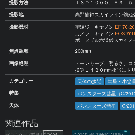
撮影方法
ＩＳＯ１０００、Ｆ３．５
撮影地
高野龍神スカイライン鶴姫
撮影機材
望遠鏡：キヤノン
EF 70-2
カメラ：キヤノン
EOS 70
ポータブル赤道儀スカイメ
焦点距離
200mm
画像処理
トーンカーブ、明るさ、コン
換算１４２０mm相当にト
カテゴリー
天体の接近
彗星・小惑
特集
パンスターズ彗星（C/2013
天体
パンスターズ彗星
C/20
関連作品
パンスターズ彗星 ( C/2024R4 )：2026/07/27
C/2025 M2 (PANSTARRS)