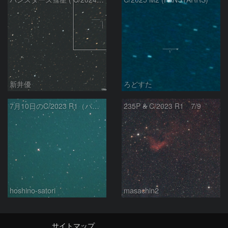
新井優
ろどすた
7月10日のC/2023 R1（パンスターズ彗星）
235P & C/2023 R1 7/9
hoshino-satori
masachin2
サイトマップ