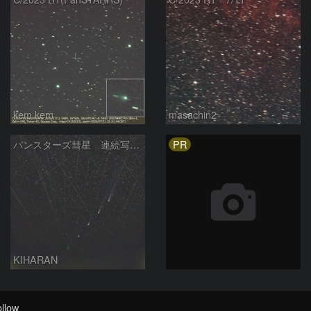
kem.kem
masachin2
PR
パンスターズ彗星 連続写真 再処理
KIHARAN
llow