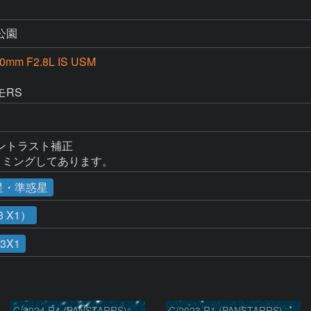
公園
00mm F2.8L IS USM
D
モRS
トラスト補正

リミングしてあります。
星・準惑星
 X1）
13X1
C/2024 R4 (PANSTARRS)
C/2023 R1 (PANSTARRS) の変化