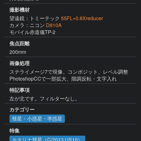
撮影機材
望遠鏡：トミーテック
55FL+0.8Xreducer
カメラ：ニコン
D810A
モバイル赤道儀TP-2
焦点距離
200mm
画像処理
ステライメージ7で現像、コンポジット、レベル調整

PhotoshopCCで一部拡大、階調反転・文字入れ
特記事項
左が北です。フィルターなし。
カテゴリー
彗星・小惑星・準惑星
特集
カタリナ彗星（C/2013 US10）