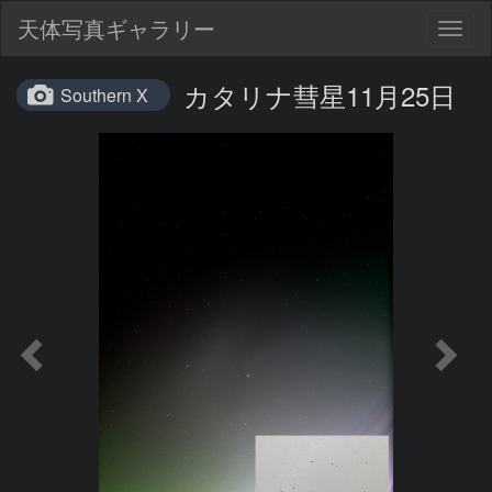
天体写真ギャラリー
Togg
navig
カタリナ彗星11月25日
Southern X