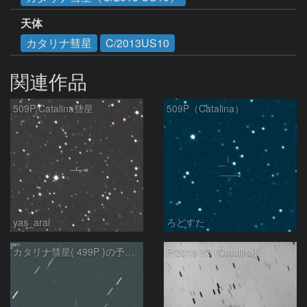
天体
カタリナ彗星
C/2013US10
関連作品
509P/Catalina彗星
509P（Catalina）
yas_arai
ろどすた
カタリナ彗星( 499P )の予報位置：2025/04/27
P/2019 Y3 (Catalina)