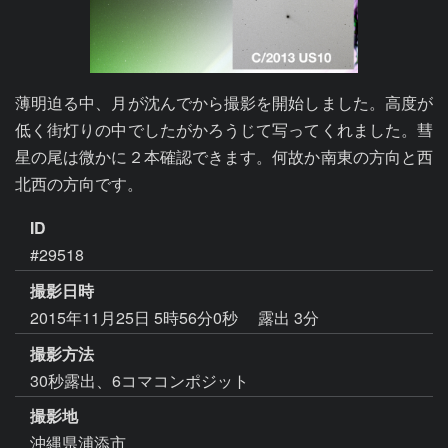
薄明迫る中、月が沈んでから撮影を開始しました。高度が
低く街灯りの中でしたがかろうじて写ってくれました。彗
星の尾は微かに２本確認できます。何故か南東の方向と西
北西の方向です。
ID
#29518
撮影日時
2015年11月25日 5時56分0秒
露出 3分
撮影方法
30秒露出、6コマコンポジット
撮影地
沖縄県浦添市