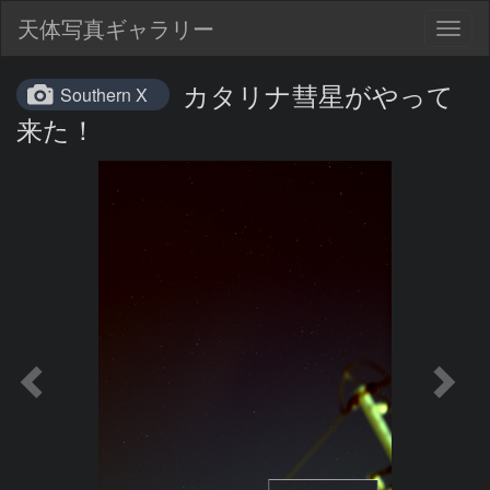
天体写真ギャラリー
Togg
navig
カタリナ彗星がやって
Southern X
来た！