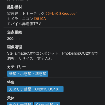
撮影機材
望遠鏡：トミーテック
55FL+0.8Xreducer
カメラ：ニコン
D810A
モバイル赤道儀TP-2
焦点距離
200mm
画像処理
StellaImage7.0でコンポジット、PhotoshopCC2015で
調整、リサイズ、文字入れ
カテゴリー
彗星・小惑星・準惑星
特集
カタリナ彗星（C/2013 US10）
天体
カタリナ彗星
C/2013US10