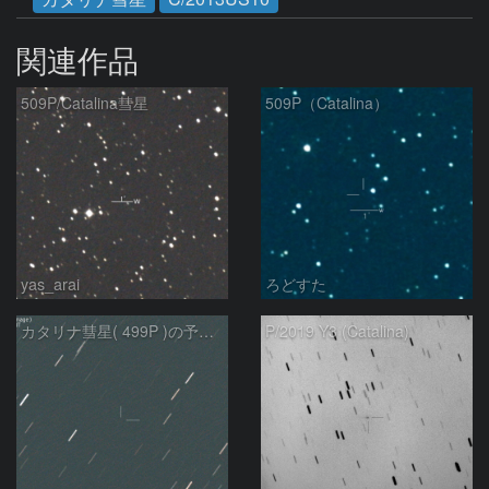
関連作品
509P/Catalina彗星
509P（Catalina）
yas_arai
ろどすた
カタリナ彗星( 499P )の予報位置：2025/04/27
P/2019 Y3 (Catalina)