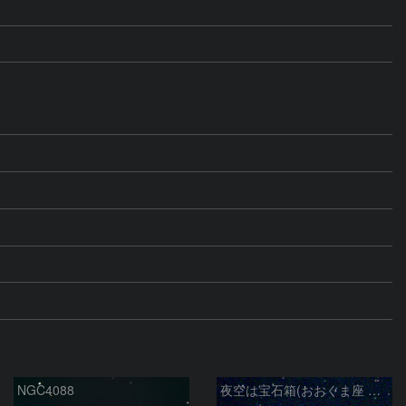
NGC4088
夜空は宝石箱(おおぐま座 NGC3198) Seestar50