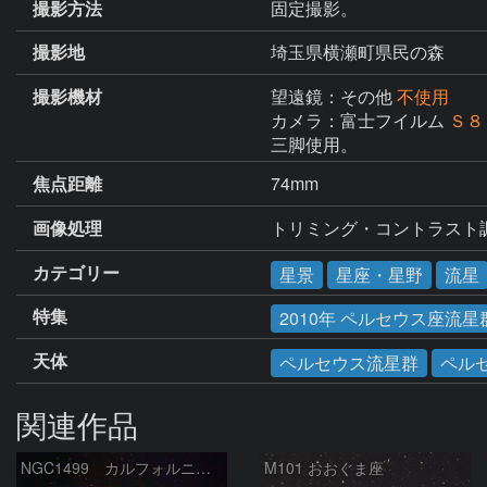
撮影方法
固定撮影。
撮影地
埼玉県横瀬町県民の森
撮影機材
望遠鏡：その他
不使用
カメラ：富士フイルム
Ｓ８
三脚使用。
焦点距離
74mm
画像処理
トリミング・コントラスト
カテゴリー
星景
星座・星野
流星
特集
2010年 ペルセウス座流星
天体
ペルセウス流星群
ペル
関連作品
NGC1499 カルフォルニア星雲
M101 おおぐま座