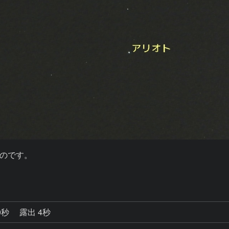
のです。

0秒
露出 4秒