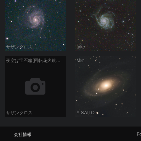
サザンクロス
take
夜空は宝石箱(回転花火銀河 M101) Seestar50
M81
サザンクロス
Y-SAITO
会社情報
Fo