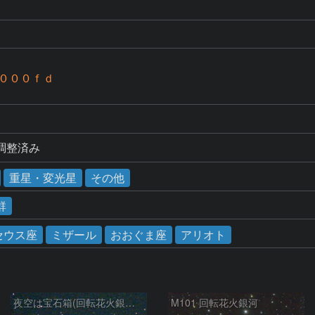
０００ｆｄ
調整済み
重星・変光星
その他
群
セウス座
ミザール
おおぐま座
アリオト
夜空は宝石箱(回転花火銀河 M101) Seestar50
M101 回転花火銀河