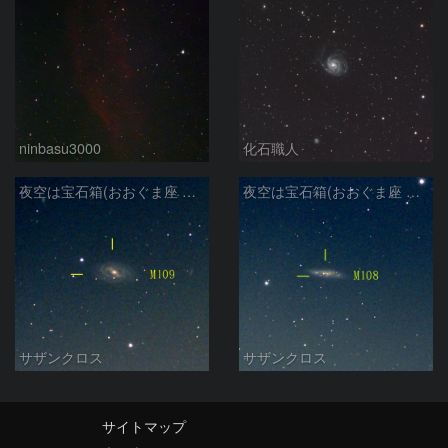
ninbasu3000
化石職人
夜空は宝石箱(おおぐま座 M109) Seestar50
夜空は宝石箱(おおぐま座 M108) Seestar50
サザンクロス
サザンクロス
サイトマップ