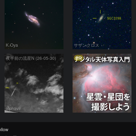
K.Oya
サザンクロス
PR
夜半前の流星N (26-05-30)
alphavir
llow