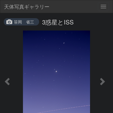
天体写真ギャラリー
Togg
navig
3惑星とISS
笹岡 省三