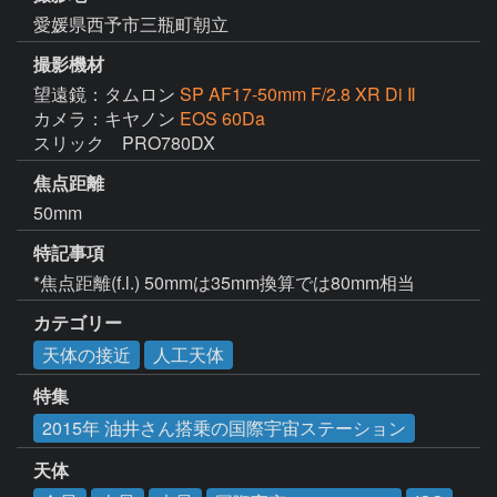
愛媛県西予市三瓶町朝立
撮影機材
望遠鏡：タムロン
SP AF17-50mm F/2.8 XR Di Ⅱ
カメラ：キヤノン
EOS 60Da
スリック　PRO780DX
焦点距離
50mm
特記事項
*焦点距離(f.l.) 50mmは35mm換算では80mm相当
カテゴリー
天体の接近
人工天体
特集
2015年 油井さん搭乗の国際宇宙ステーション
天体