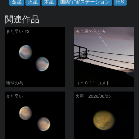
金星
火星
木星
国際宇宙ステーション
ISS
関連作品
まだ早い #2
★金星の入り★
地球の為
（＾０＾）コメト
まだ早い
火星 2026/08/05