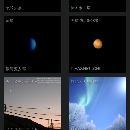
地球の為
佐々木一男
金星
火星 2026/08/04
銀河鬼太郎
T-HASHIGUCHI
★」金星の入り★
極北・天地輝彩
（＾０＾）コメト
駒沢 満晴