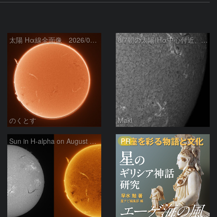
太陽 Hα線全面像 2026/08/07
8/7朝の太陽(Hα中心付近、4498、4502付近)
のくとす
Maki
PR
Sun in H-alpha on August 7, 2026