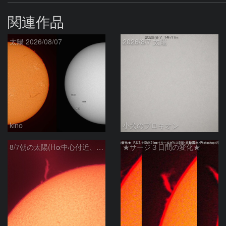
関連作品
太陽 2026/08/07
2026/8/7 太陽
kino
小犬のプロキオン
8/7朝の太陽(Hα中心付近、プロミネンス)
★サージ３日間の変化★