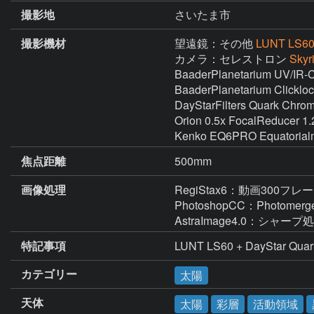
撮影地
さいたま市
撮影機材
望遠鏡：その他
LUNT LS6
カメラ：セレストロン
Skyr
BaaderPlanetarium UV/IR-Cut
BaaderPlanetarium Clickloc
DayStarFilters Quark Chro
Orion 0.5x FocalReducer 1.2
Kenko EQ6PRO Equatorial
焦点距離
500mm
画像処理
RegiStax6：動画300
PhotoshopCC：Phot
AstraImage4.0：シャープ
特記事項
LUNT LS60 + DayStar 
カテゴリー
太陽
天体
太陽
彩層
活動領域