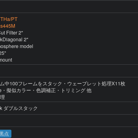
0THa/PT
is445M
 Filter 2"

kDiagonal 2"

mosphere model

5"

mount
フレーム中100フレームをスタック・ウェーブレット処理X11枚

omerge・擬似カラー・色調補正・トリミング 他

処理
Quark ダブルスタック
黒点