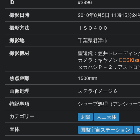
ID
#2896
撮影日時
2010年8月5日 11時15分2
撮影方法
ＩＳＯ４００
撮影地
千葉県君津市
撮影機材
望遠鏡：笠井トレーディン
カメラ：キヤノン
EOSKiss
タカハシＰ－２，アストロ
焦点距離
1500mm
画像処理
ステライメージ６
特記事項
シャープ処理（アンシャー
カテゴリー
太陽
人工天体
天体
国際宇宙ステーション
I