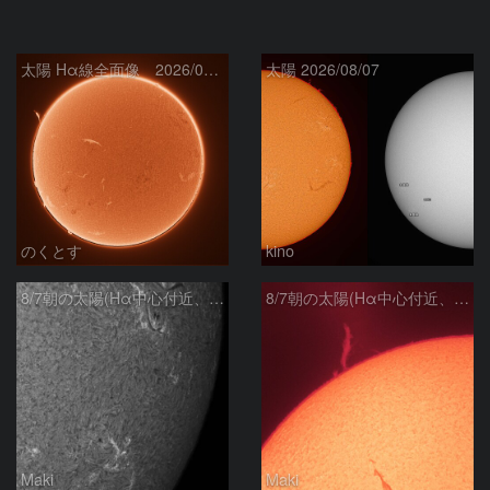
太陽 Hα線全面像 2026/08/08
太陽 2026/08/07
のくとす
kino
8/7朝の太陽(Hα中心付近、4498、4502付近)
8/7朝の太陽(Hα中心付近、プロミネンス)
Maki
Maki