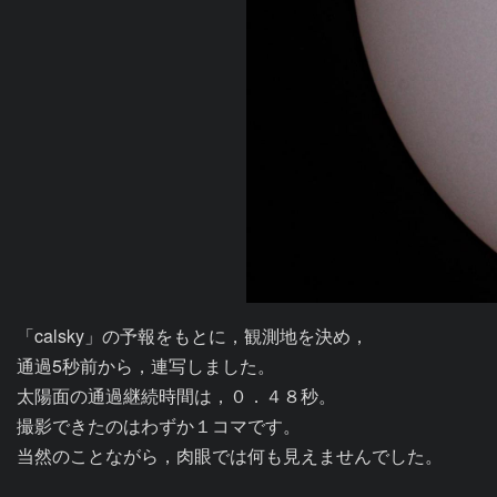
「calsky」の予報をもとに，観測地を決め，

通過5秒前から，連写しました。

太陽面の通過継続時間は，０．４８秒。

撮影できたのはわずか１コマです。

当然のことながら，肉眼では何も見えませんでした。