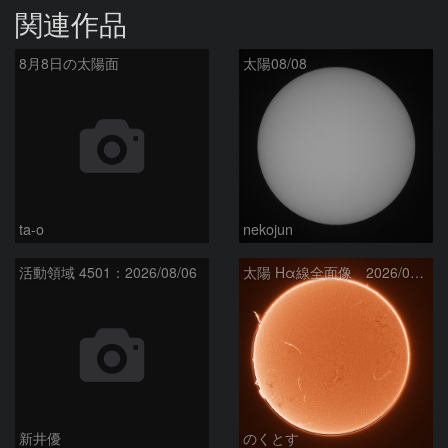
関連作品
8月8日の太陽面
太陽08/08
ta-o
nekojun
活動領域 4501：2026/08/06
太陽 Hα線全面像 2026/08/07
新井優
のくとす