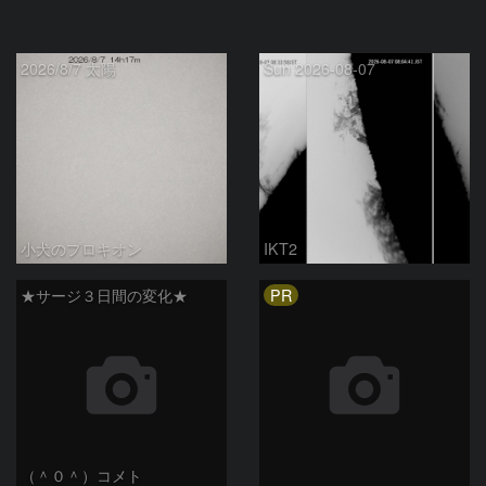
2026/8/7 太陽
Sun 2026-08-07
小犬のプロキオン
IKT2
PR
★サージ３日間の変化★
（＾０＾）コメト