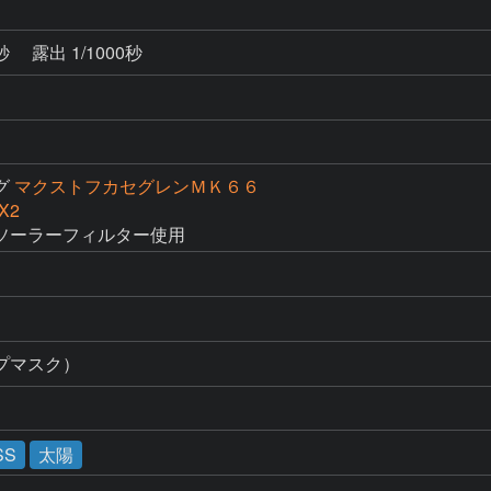
4秒
露出 1/1000秒
グ
マクストフカセグレンＭＫ６６
X2
ソーラーフィルター使用
プマスク）
SS
太陽