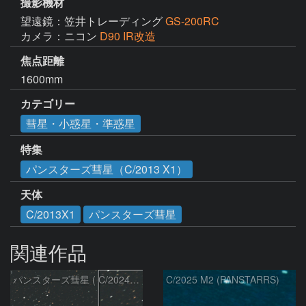
撮影機材
望遠鏡：笠井トレーディング
GS-200RC
カメラ：ニコン
D90 IR改造
焦点距離
1600mm
カテゴリー
彗星・小惑星・準惑星
特集
パンスターズ彗星（C/2013 X1）
天体
C/2013X1
パンスターズ彗星
関連作品
パンスターズ彗星 ( C/2024R4 )：2026/07/27
C/2025 M2 (PANSTARRS)