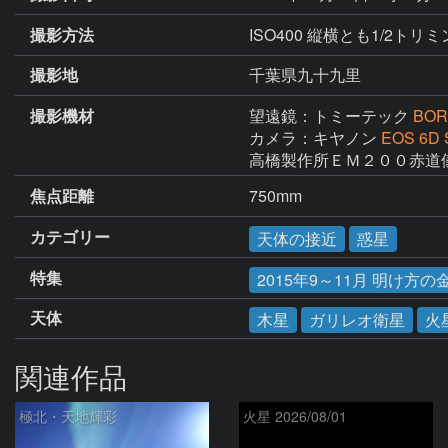
撮影方法
ISO400 縦横とも1/2トリ
撮影地
千葉県九十九里
撮影機材
望遠鏡：トミーテック
BOR
カメラ：キヤノン
EOS 6D 
高橋製作所ＥＭ２００赤道
焦点距離
750mm
カテゴリー
天体の接近
惑星
特集
2015年9～11月 明け方
天体
木星
ガリレオ衛星
火
関連作品
極北・天地輝彩
火星 2026/08/01