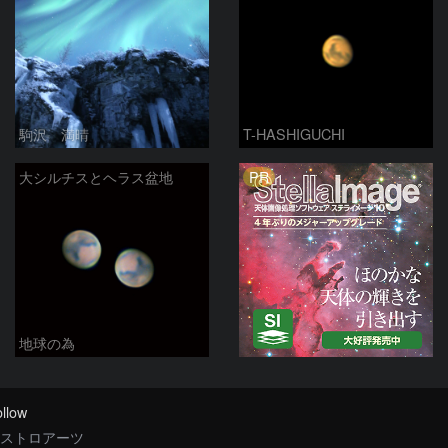
駒沢 満晴
T-HASHIGUCHI
PR
大シルチスとヘラス盆地
地球の為
llow
ストロアーツ