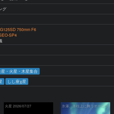
ミング
G125SD 750mm F6
SEO-SP4
儀
の金星・火星・木星集合
星
しし座χ星
火星 2026/07/27
氷瀑、氷柱上に舞うオーロラ