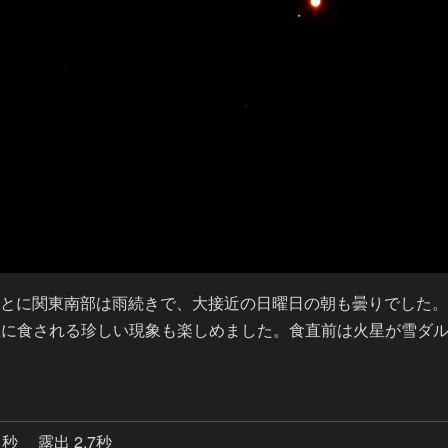
とに関東南部は雨続きで、大接近の日曜日の朝も曇りでした
火星に食される珍しい現象も楽しめました。食直前は火星が雪
1秒
露出 2.7秒