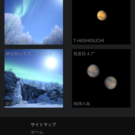
駒沢 満晴
T-HASHIGUCHI
峡谷照らす月、オーロラ
視直径 4.7"
駒沢 満晴
地球の為
サイトマップ
ホーム