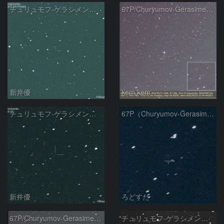
チュリュモフ-ゲラシメンコ彗星( 67P)の予報位置：2024/06/21
67P/Churyumov-Gerasimenko
新井優
kem.kem
チュリュモフ-ゲラシメンコ彗星( 67P)：2022/05/03
67P（Churyumov-Gerasimenko）
新井優
ろどすた
67P/Churyumov-Gerasimenko
チュリュモフ‐ゲラシメンコ彗星