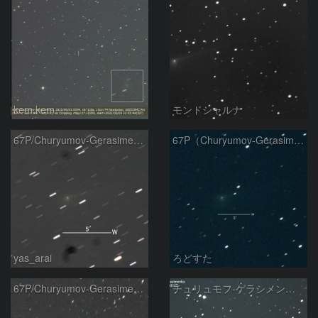
kem.kem
モンドシャルナ
67P/Churyumov-Gerasimenko彗星
67P（Churyumov-Gerasimenko）
yas_arai
ろどすた
67P/Churyumov-Gerasimenko彗星
チュリュモフ-ゲラシメンコ彗星( 67P)：2022/03/06