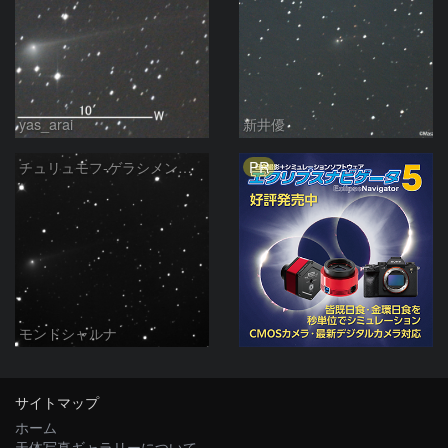
yas_arai
新井優
PR
チュリュモフ‐ゲラシメンコ彗星
モンドシャルナ
サイトマップ
ホーム
天体写真ギャラリーについて