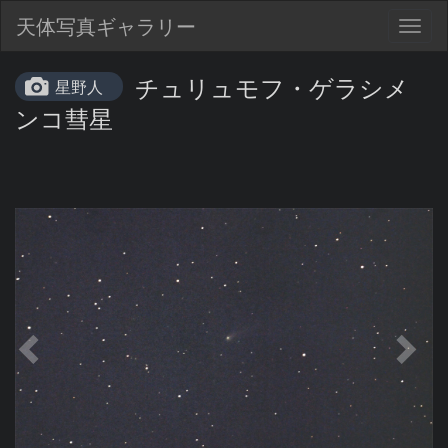
天体写真ギャラリー
Togg
navig
チュリュモフ・ゲラシメ
星野人
ンコ彗星