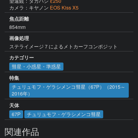
望遠鏡：タカハシ
ε250
カメラ：キヤノン
EOS Kiss X5
焦点距離
854mm
画像処理
ステライメージ７によるメトカーフコンポジット
カテゴリー
彗星・小惑星・準惑星
特集
チュリュモフ・ゲラシメンコ彗星（67P）（2015～
2016年）
天体
67P
チュリュモフ・ゲラシメンコ彗星
関連作品