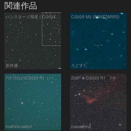
関連作品
パンスターズ彗星 ( C/2024R4 )：2026/07/27
C/2025 M2 (PANSTARRS)
新井優
ろどすた
7月10日のC/2023 R1（パンスターズ彗星）
235P & C/2023 R1 7/9
hoshino-satori
masachin2