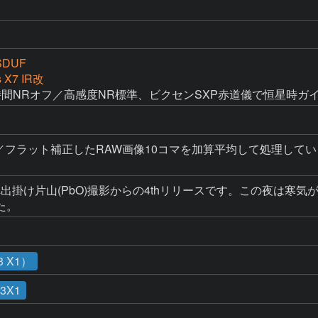
SDUF
s X7 IR改
長時間NRオフ／高感度NR標準、ビクセンSXP赤道儀で恒星時ガ
通ダーク／フラット補正したRAW画像10コマを加算平均して処理してい
原へ出掛け片山(PbO)撮影からの4thリリースです。この夜は
た。
 X1）
13X1