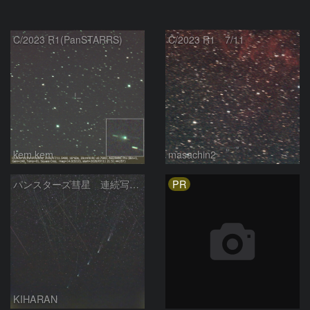
C/2023 R1(PanSTARRS)
C/2023 R1 7/11
kem.kem
masachin2
PR
パンスターズ彗星 連続写真 再処理
KIHARAN