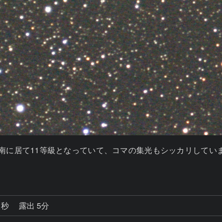
カペラのスグ南に居て11等級となっていて、コマの集光もシッカリし
1秒
露出 5分