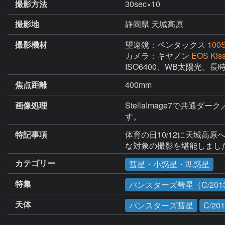
撮影方法
30sec×10
撮影地
静岡県 天城高原
撮影機材
望遠鏡：ペンタックス
100
カメラ：キヤノン
EOS Kis
ISO6400、WB太陽光、
焦点距離
400mm
画像処理
StellaImage7で共
す。
特記事項
体育の日10/12に天城高
な対象の撮影を堪能しまし
カテゴリー
彗星・小惑星・準惑星
特集
パンスターズ彗星（C/2013
天体
パンスターズ彗星
C/20