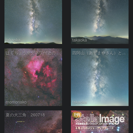
takaoka
takaoka
はくちょう座デネブ付近の空域 260720
四阿山（あずまやさん）と立ち昇る夏の銀河
momonako
takaoka
PR
夏の大三角 260718