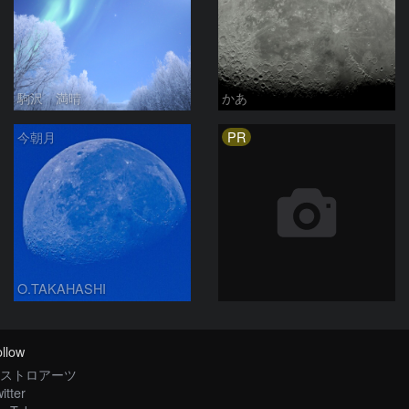
駒沢 満晴
かあ
PR
今朝月
O.TAKAHASHI
llow
ストロアーツ
itter