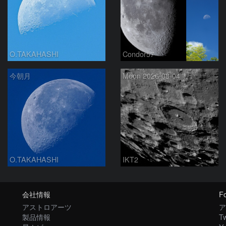
O.TAKAHASHI
Condor57
今朝月
Moon 2026-08-04
O.TAKAHASHI
IKT2
会社情報
Fo
アストロアーツ
ア
製品情報
Tw