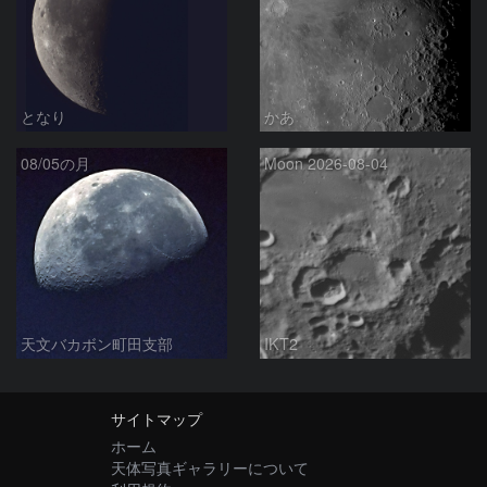
となり
かあ
08/05の月
Moon 2026-08-04
天文バカボン町田支部
IKT2
サイトマップ
ホーム
天体写真ギャラリーについて