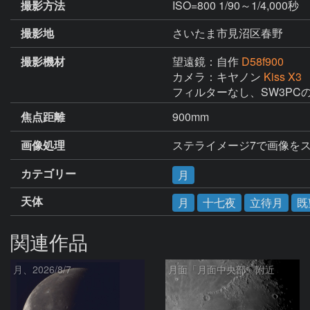
撮影方法
ISO=800 1/90～1/4,000秒
撮影地
さいたま市見沼区春野
撮影機材
望遠鏡：自作
D58f900
カメラ：キヤノン
Kiss X3
フィルターなし、SW3P
焦点距離
900mm
画像処理
ステライメージ7で画像をスタ
カテゴリー
月
天体
月
十七夜
立待月
既
関連作品
月、2026/8/7
月面「月面中央部」附近