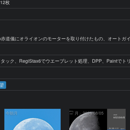
 12枚
Cの赤道儀にオライオンのモーターを取り付けたもの、オートガ
ック、RegiStax6でウエーブレット処理、DPP、Paintで
望
今朝月
「月」2026/08/05