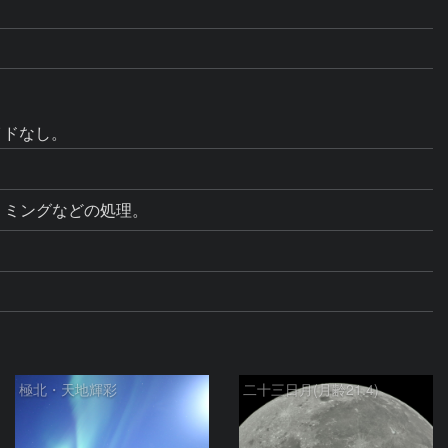
イドなし。
トリミングなどの処理。
極北・天地輝彩
二十三日月(月齢21.4)