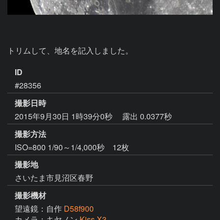
トリムして、地名を記入しました。
ID
#28356
撮影日時
2015年9月30日 1時39分0秒
露出 0.0377秒
撮影方法
ISO=800 1/90～1/4,000秒 12枚
撮影地
さいたま市見沼区春野
撮影機材
望遠鏡：自作
D58f900
カメラ：キヤノン
Kiss X3