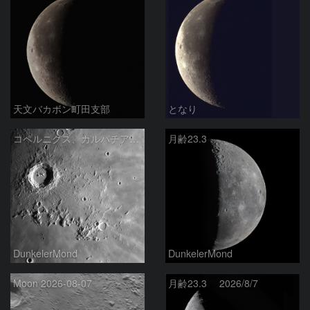
天文バカボン町田支部
となり
コペルニクス、カルパチア山脈付近
月齢23.3
DunkelerMond
DunkelerMond
Moon 2026-08-07
月齢23.3 2026/8/7