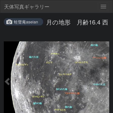
天体写真ギャラリー
Togg
navig
月の地形 月齢16.4 西
蛙聲庵aseian