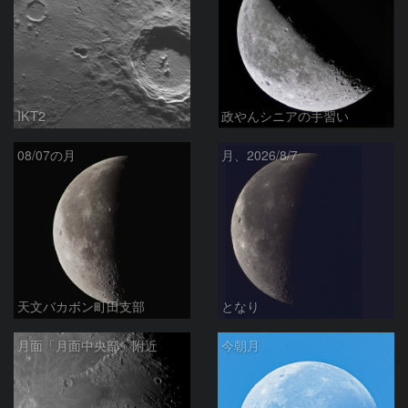
IKT2
政やんシニアの手習い
08/07の月
月、2026/8/7
天文バカボン町田支部
となり
月面「月面中央部」附近
今朝月