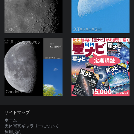
かあ
O.TAKAHASHI
PR
「月」2026/08/05
Condor57
サイトマップ
ホーム
天体写真ギャラリーについて
利用規約