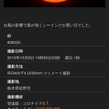
台風の影響で風が強くシーイングが悪い日でした。
ID
#28320
撮影日時
2015年10月8日 15時50分23秒
露出 1秒
撮影方法
ISO400 F4 LV20mm コリメート撮影
撮影地
栃木県佐野市
撮影機材
望遠鏡：コロナド
P.S.T.
カメラ：ニコン
COOLPIX 990