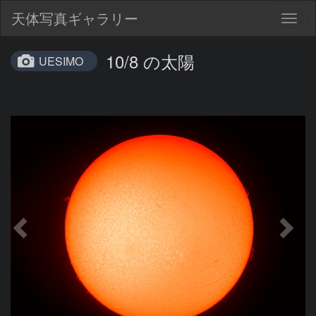
天体写真ギャラリー
Togg
navig
10/8 の太陽
UESIMO