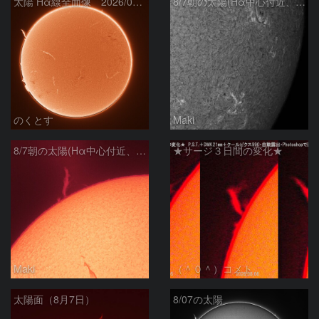
太陽 Hα線全面像 2026/08/07
8/7朝の太陽(Hα中心付近、4498、4502付近)
のくとす
Maki
8/7朝の太陽(Hα中心付近、プロミネンス)
★サージ３日間の変化★
Maki
（＾０＾）コメト
太陽面（8月7日）
8/07の太陽