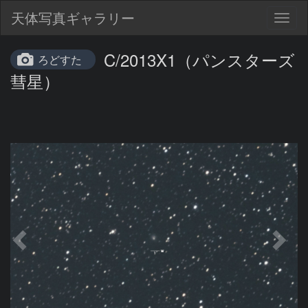
天体写真ギャラリー
Togg
navig
C/2013X1（パンスターズ
ろどすた
彗星）