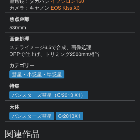
望遠鏡：タカハシ
イプシロン160
カメラ：キヤノン
EOS Kiss X3
焦点距離
530mm
画像処理
ステライメージ6.5で合成、画像処理

DPPで仕上げ、トリミング2500mm相当
カテゴリー
彗星・小惑星・準惑星
特集
パンスターズ彗星（C/2013 X1）
天体
パンスターズ彗星
C/2013X1
関連作品