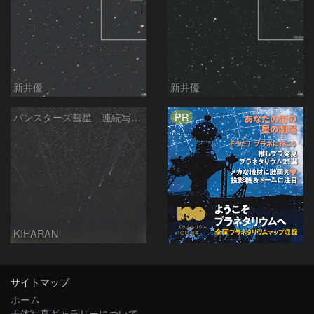
新井優
新井優
PR
パンスターズ彗星 連続写真 再処理
KIHARAN
サイトマップ
ホーム
天体写真ギャラリーについて