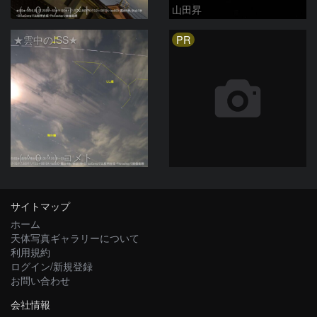
（＾０＾）コメト
山田昇
PR
★雲中のISS★
（＾０＾）コメト
サイトマップ
ホーム
天体写真ギャラリーについて
利用規約
ログイン/新規登録
お問い合わせ
会社情報