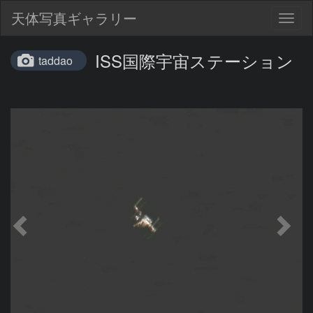
天体写真ギャラリー
Togg
navig
ISS国際宇宙ステーション
taddao