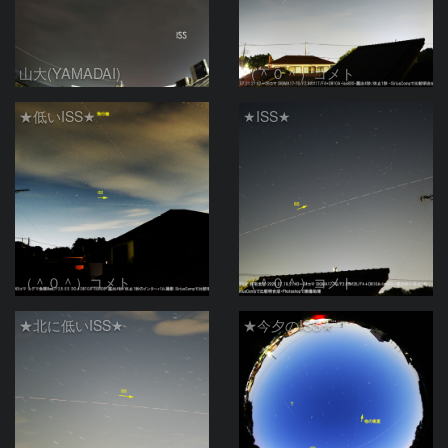
山大(YAMADAI)
（＾０＾）コメト
★低いISS★
★ISS★
（＾０＾）コメト
（＾０＾）コメト
★北に低いISS★
★今夕のISS★