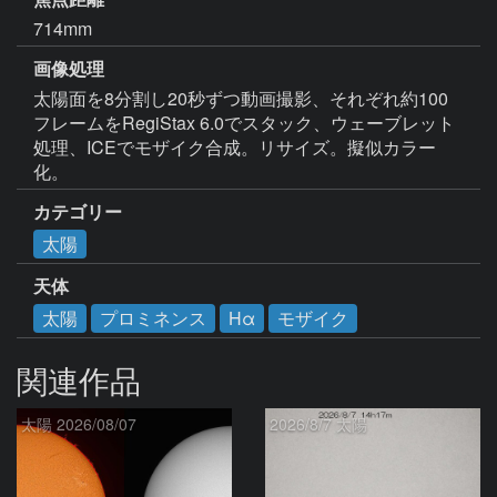
714mm
画像処理
太陽面を8分割し20秒ずつ動画撮影、それぞれ約100
フレームをRegiStax 6.0でスタック、ウェーブレット
処理、ICEでモザイク合成。リサイズ。擬似カラー
化。
カテゴリー
太陽
天体
太陽
プロミネンス
Hα
モザイク
関連作品
太陽 2026/08/07
2026/8/7 太陽