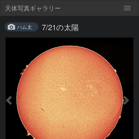
天体写真ギャラリー
Togg
navig
7/21の太陽
ハム太