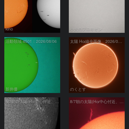
kino
小犬のプロキオン
活動領域 4501：2026/08/06
太陽 Hα線全面像 2026/08/07
新井優
のくとす
8/7朝の太陽(Hα中心付近、4498、4502付近)
8/7朝の太陽(Hα中心付近、プロミネンス)