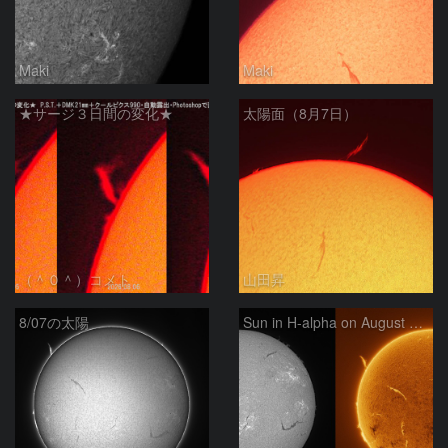
Maki
Maki
★サージ３日間の変化★
太陽面（8月7日）
（＾０＾）コメト
山田昇
8/07の太陽
Sun in H-alpha on August 7, 2026