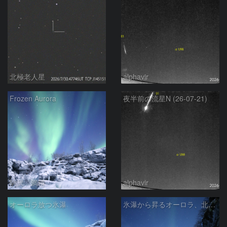
北極老人星
alphavir
Frozen Aurora
夜半前の流星N (26-07-21)
駒沢 満晴
alphavir
オーロラ放つ氷瀑
氷瀑から昇るオーロラ、北斗七星