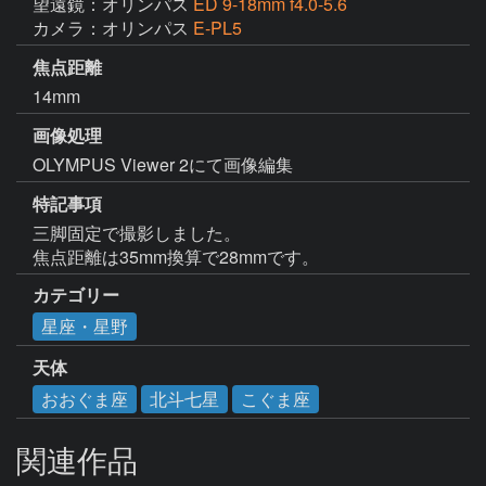
望遠鏡：オリンパス
ED 9-18mm f4.0-5.6
カメラ：オリンパス
E-PL5
焦点距離
14mm
画像処理
OLYMPUS Viewer 2にて画像編集
特記事項
三脚固定で撮影しました。

焦点距離は35mm換算で28mmです。
カテゴリー
星座・星野
天体
おおぐま座
北斗七星
こぐま座
関連作品