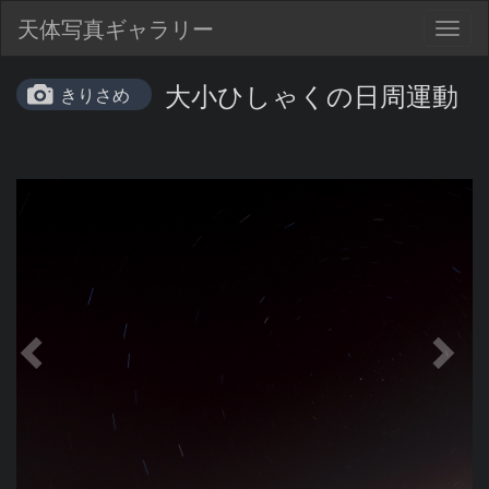
天体写真ギャラリー
Togg
navig
大小ひしゃくの日周運動
きりさめ