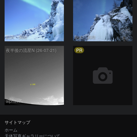
駒沢 満晴
駒沢 満晴
PR
夜半後の流星N (26-07-21)
alphavir
サイトマップ
ホーム
天体写真ギャラリーについて