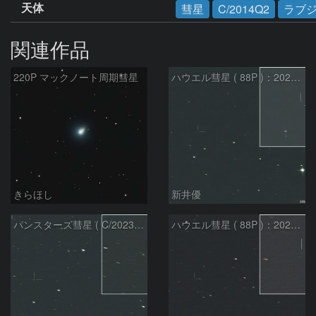
天体
彗星
C/2014Q2
ラブ
関連作品
220P マックノート周期彗星
ハウエル彗星 ( 88P )：2026/07/27
きらほし
新井優
パンスターズ彗星 ( C/2023R1 )：2026/07/09
ハウエル彗星 ( 88P )：2026/07/20