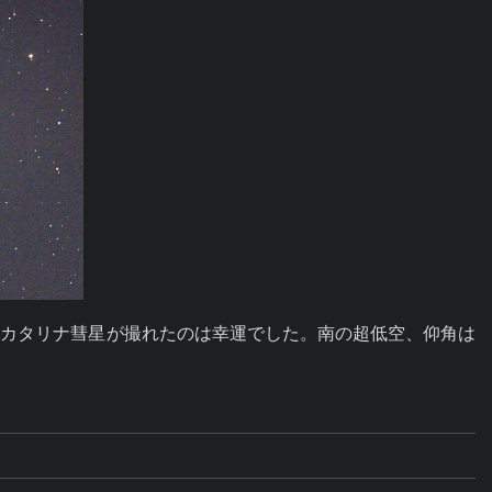
るカタリナ彗星が撮れたのは幸運でした。南の超低空、仰角は