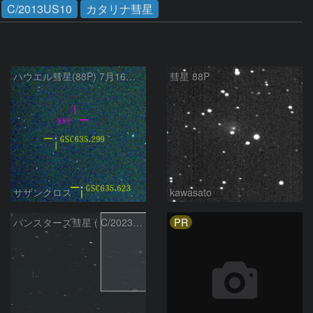
C/2013US10
カタリナ彗星
ハウエル彗星(88P) 7月16日 Seestar50
彗星 88P
サザンクロス
kawasato
PR
パンスターズ彗星 ( C/2023R1 ) ：2026/07/08