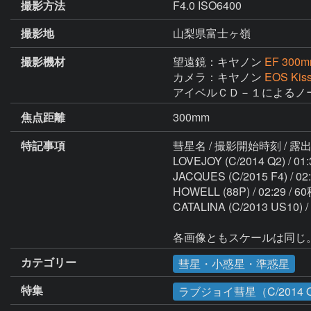
撮影方法
F4.0 ISO6400
撮影地
山梨県富士ヶ嶺
撮影機材
望遠鏡：キヤノン
EF 300m
カメラ：キヤノン
EOS Kiss
アイベルＣＤ－１によるノ
焦点距離
300mm
特記事項
彗星名 / 撮影開始時刻 / 露出
LOVEJOY (C/2014 Q2) / 01:
JACQUES (C/2015 F4) / 02:
HOWELL (88P) / 02:29 / 60
CATALINA (C/2013 US10) / 
各画像ともスケールは同じ
カテゴリー
彗星・小惑星・準惑星
特集
ラブジョイ彗星（C/2014 