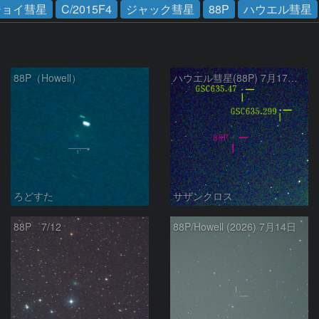
ジョイ彗星
C/2015F4
ジャック彗星
88P
ハウエル彗星
88P（Howell）
ハウエル彗星(88P) 7月17日 Seestar50
ろどすた
サザンクロス
88P 7/12
88P/Howell (2026) 7月14日