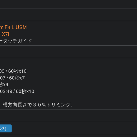
m F4 L USM
 X7i
ータッチガイド


33 / 60秒x10

07 / 60秒x7

秒x9

02:49 / 60秒x10

。横方向長さで３０%トリミング。
Q2）