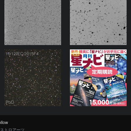
kem.kem
モンドシャルナ
PR
10/12宵C/2015F4
PbO
llow
ストロアーツ