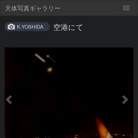
天体写真ギャラリー
Togg
navig
空港にて
K.YOSHIDA