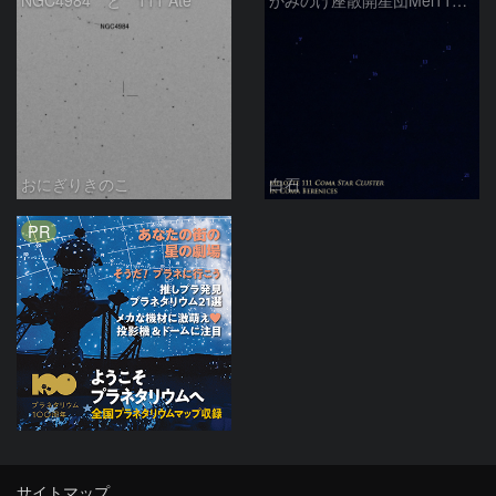
NGC4984 と 111 Ate
かみのけ座散開星団Mel111 主要部
おにぎりきのこ
白石
PR
サイトマップ