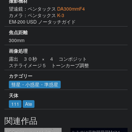
撮影機材
望遠鏡：ペンタックス
DA300mmF4
カメラ：ペンタックス
K-3
EM-200 USD ノータッチガイド
焦点距離
300mm
画像処理
露出　３０秒　×　４　コンポジット

ステライメージ５　トーンカーブ調整
カテゴリー
彗星・小惑星・準惑星
天体
111
Ate
関連作品