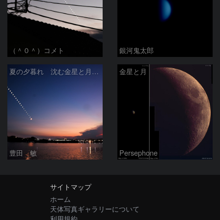
（＾０＾）コメト
銀河鬼太郎
夏の夕暮れ 沈む金星と月 2026/7/20
金星と月
豊田 敏
Persephone
サイトマップ
ホーム
天体写真ギャラリーについて
利用規約