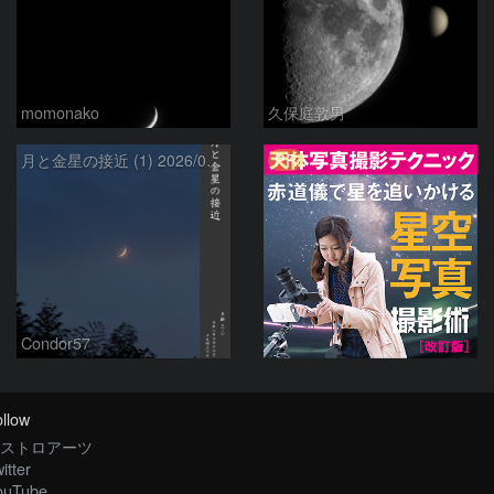
momonako
久保庭敦男
PR
月と金星の接近 (1) 2026/07/17
Condor57
llow
ストロアーツ
itter
ouTube