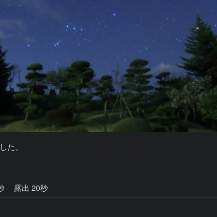
した。
2秒
露出 20秒