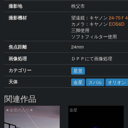
撮影地
秩父市
撮影機材
望遠鏡：キヤノン
24-70Ｆ4
カメラ：キヤノン
EOS6D
三脚使用

ソフトフィルター使用
焦点距離
24mm
画像処理
ＤＰＰにて画像処理
カテゴリー
星景
天体
金星
スバル
オリオン
関連作品
★金星の入り★
金星