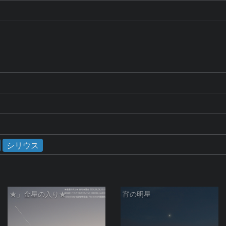
シリウス
★」金星の入り★
宵の明星