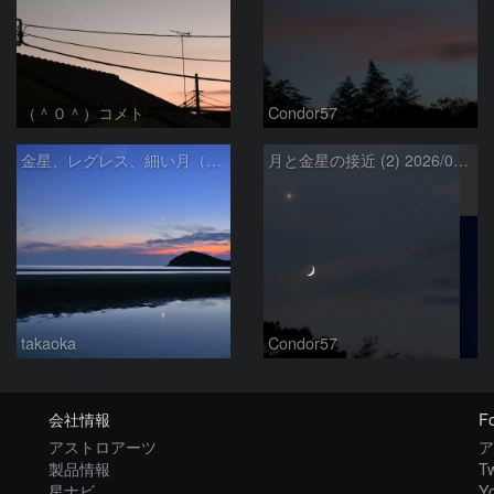
（＾０＾）コメト
Condor57
金星、レグレス、細い月（７月１６日）
月と金星の接近 (2) 2026/07/17
takaoka
Condor57
会社情報
Fo
アストロアーツ
ア
製品情報
Tw
星ナビ
Y