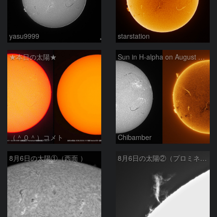
yasu9999
starstation
★本日の太陽★
Sun in H-alpha on August 6, 2026
（＾０＾）コメト
Chibamber
8月6日の太陽①（西面 ）
8月6日の太陽②（プロミネン北東縁 ）