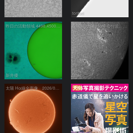
toritori
toritori
昨日の活動領域 4498,4500：2026/08/05
8/6朝の太陽(Hα中心付近、4498、4502付近)
新井優
Maki
PR
太陽 Hα線全面像 2026/08/06