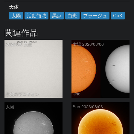
天体
太陽
活動領域
黒点
白斑
プラージュ
CaK
関連作品
2026/8/6 太陽
太陽 2026/08/06
小犬のプロキオン
kino
太陽
Sun 2026/08/06