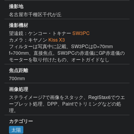
撮影地
名古屋市千種区千代が丘
撮影機材
望遠鏡：ケンコー・トキナー
SW3PC
カメラ：キヤノン
Kiss X3
フィルターは写真中に記載、SW3PCはD=70mm 
f=700mm、直接焦点。SW3PCの赤道儀にGP赤道儀の
モーターを取り付けたもの、オートガイドなし
焦点距離
700mm
画像処理
ステライメージ7で画像をスタック、RegiStax6でウエ
ーブレット処理、DPP、Paintでトリミングなどの処
理。
カテゴリー
太陽