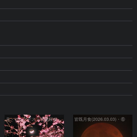
月・プレアデス・枝垂桜＠横浜
皆既月食(2026.03.03)・⑥