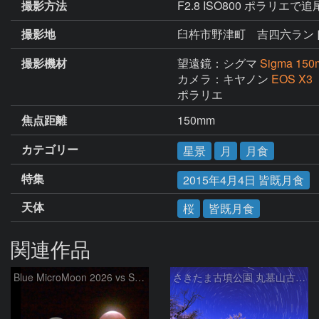
撮影方法
F2.8 ISO800 ポラリエで追
撮影地
臼杵市野津町 吉四六ラン
撮影機材
望遠鏡：シグマ
Sigma 150
カメラ：キヤノン
EOS X3
ポラリエ
焦点距離
150mm
カテゴリー
星景
月
月食
特集
2015年4月4日 皆既月食
天体
桜
皆既月食
関連作品
Blue MicroMoon 2026 vs SuperMoon at Total Eclipse 2021
さきたま古墳公園 丸墓山古墳の夜桜と北天の日周運動 埼玉県行田市