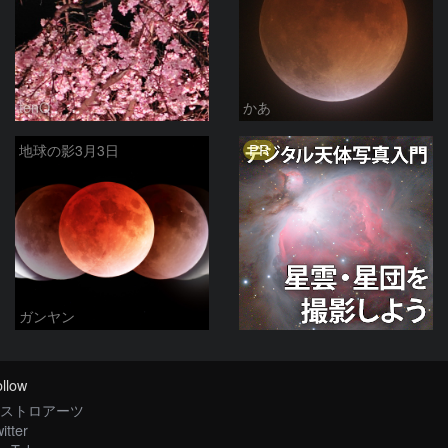
tenQ
かあ
PR
地球の影3月3日
ガンヤン
llow
ストロアーツ
itter