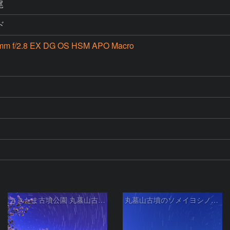
尾
ド
mm f/2.8 EX DG OS HSM APO Macro
さきたま古墳公園 丸墓山古墳の夜桜と北天の日周運動 埼玉県行田市
丸墓山古墳のソメイヨシノと北斗七星