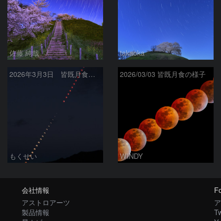
佐藤 純哉
takaoka
2026年3月3日 皆既月食全経過
2026/03/03 皆既月食の様子
もくせい
WINDY
会社情報
Fo
アストロアーツ
ア
製品情報
Tw