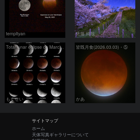
templtyan
佐藤 純哉
Total lunar eclipse on March 3, 2026
皆既月食(2026.03.03)・⑤
もくせい
かあ
サイトマップ
ホーム
天体写真ギャラリーについて