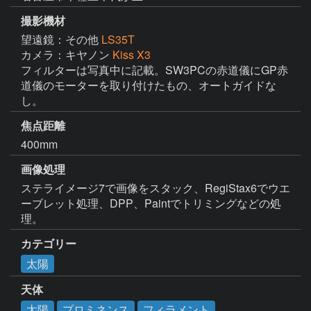
撮影機材
望遠鏡：その他
LS35T
カメラ：キヤノン
Kiss X3
フィルターは写真中に記載。SW3PCの赤道儀にGP赤
道儀のモーターを取り付けたもの、オートガイドな
し。
焦点距離
400mm
画像処理
ステライメージ7で画像をスタック、RegiStax6でウエ
ーブレット処理、DPP、Paintでトリミングなどの処
理。
カテゴリー
太陽
天体
太陽
プロミネンス
フィラメント