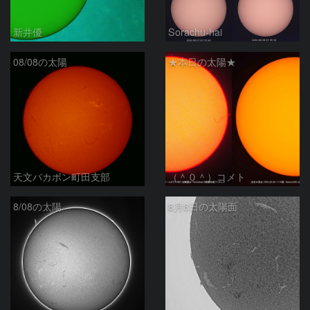
新井優
Sorachu-hai
08/08の太陽
★本日の太陽★
天文バカボン町田支部
（＾０＾）コメト
8/08の太陽
8月8日の太陽面