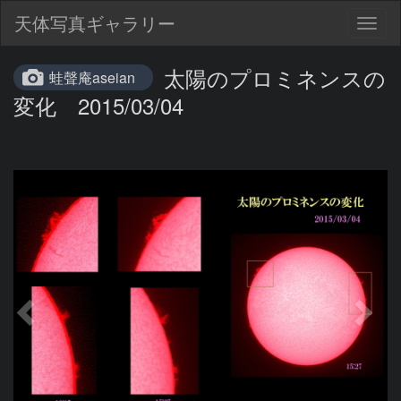
天体写真ギャラリー
Togg
navig
太陽のプロミネンスの
蛙聲庵aseian
変化 2015/03/04