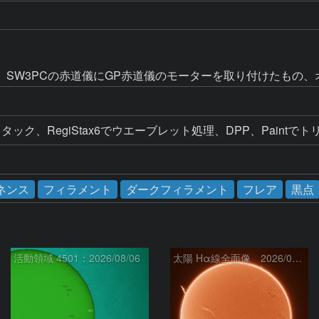
。SW3PCの赤道儀にGP赤道儀のモーターを取り付けたもの、
ック、RegiStax6でウエーブレット処理、DPP、Paintで
ネンス
フィラメント
ダークフィラメント
フレア
黒点
活動領域 4501：2026/08/06
太陽 Hα線全面像 2026/08/07