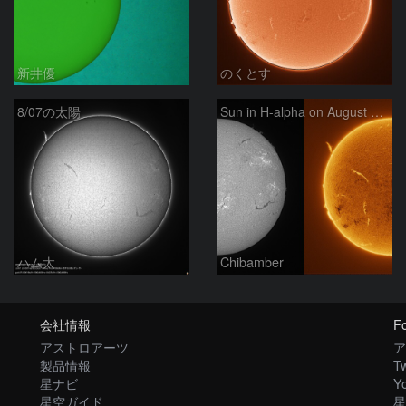
新井優
のくとす
8/07の太陽
Sun in H-alpha on August 7, 2026
ハム太
Chibamber
会社情報
Fo
アストロアーツ
ア
製品情報
Tw
星ナビ
Y
星空ガイド
星