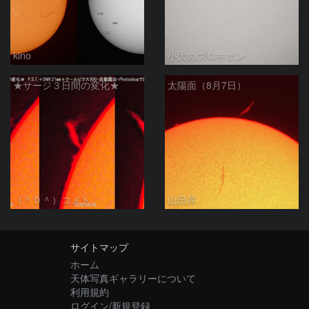
kino
小犬のプロキオン
★サージ３日間の変化★
太陽面（8月7日）
（＾０＾）コメト
山田昇
サイトマップ
ホーム
天体写真ギャラリーについて
利用規約
ログイン/新規登録