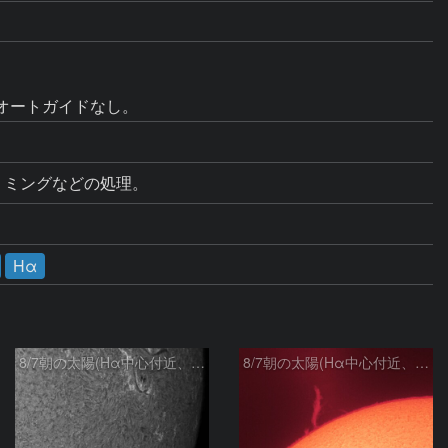
オートガイドなし。
トリミングなどの処理。
Hα
8/7朝の太陽(Hα中心付近、4498、4502付近)
8/7朝の太陽(Hα中心付近、プロミネンス)