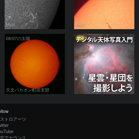
Maki
Maki
PR
08/07の太陽
天文バカボン町田支部
llow
ストロアーツ
itter
ouTube
空アナウンス