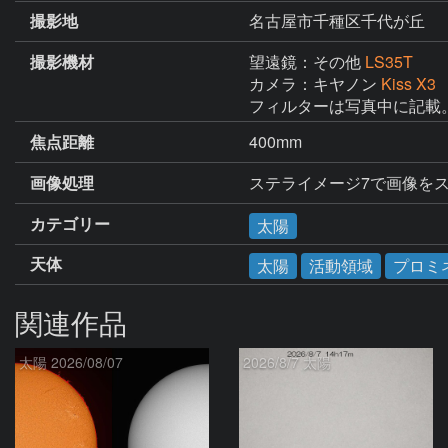
撮影地
名古屋市千種区千代が丘
撮影機材
望遠鏡：その他
LS35T
カメラ：キヤノン
Kiss X3
フィルターは写真中に記載
焦点距離
400mm
画像処理
ステライメージ7で画像をスタ
カテゴリー
太陽
天体
太陽
活動領域
プロミ
関連作品
太陽 2026/08/07
2026/8/7 太陽