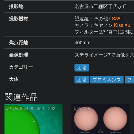
撮影地
名古屋市千種区千代が丘
撮影機材
望遠鏡：その他
LS35T
カメラ：キヤノン
Kiss X3
フィルターは写真中に記載
焦点距離
400mm
画像処理
ステライメージ7で画像をスタ
カテゴリー
太陽
天体
太陽
プロミネンス
フ
関連作品
活動領域 4498,4500：2026/08/08
太陽黒点