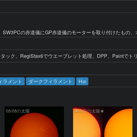
。SW3PCの赤道儀にGP赤道儀のモーターを取り付けたもの、
ック、RegiStax6でウエーブレット処理、DPP、Paintで
ィラメント
ダークフィラメント
Hα
08/08の太陽
★本日の太陽★