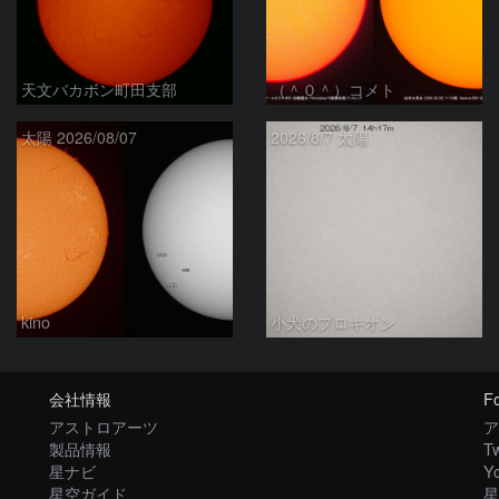
天文バカボン町田支部
（＾０＾）コメト
太陽 2026/08/07
2026/8/7 太陽
kino
小犬のプロキオン
会社情報
Fo
アストロアーツ
ア
製品情報
Tw
星ナビ
Y
星空ガイド
星