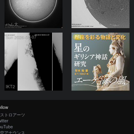
ハム太
ta-o
PR
Sun 2026-08-07
IKT2
llow
ストロアーツ
itter
ouTube
空アナウンス