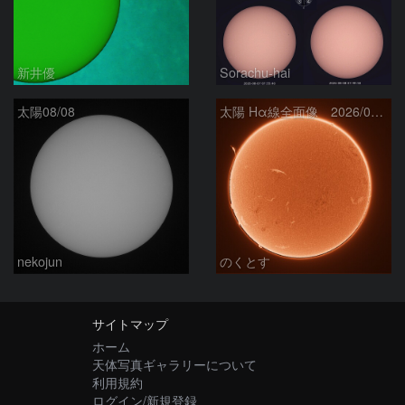
新井優
Sorachu-hai
太陽08/08
太陽 Hα線全面像 2026/08/08
nekojun
のくとす
サイトマップ
ホーム
天体写真ギャラリーについて
利用規約
ログイン/新規登録