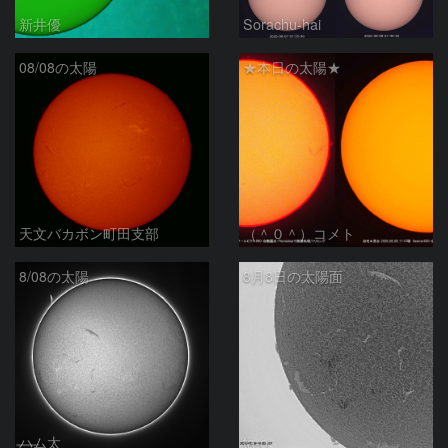
新井優
Sorachu-hai
08/08の太陽
★本日の太陽★
天文バカボン町田支部
（＾０＾）コメト
8/08の太陽
8月8日の太陽面
ハム太
ta-o