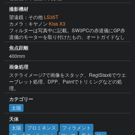
撮影機材
望遠鏡：その他
LS35T
カメラ：キヤノン
Kiss X3
フィルターは写真中に記載。SW3PCの赤道儀にGP赤
道儀のモーターを取り付けたもの、オートガイドなし
焦点距離
400mm
画像処理
ステライメージ7で画像をスタック、RegiStax6でウエ
ーブレット処理、DPP、Paintでトリミングなどの処
理。
カテゴリー
太陽
天体
太陽
プロミネンス
フィラメント