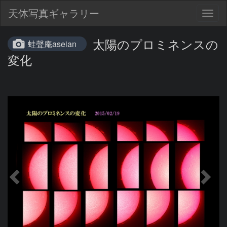
天体写真ギャラリー
Togg
navig
太陽のプロミネンスの
蛙聲庵aseian
変化