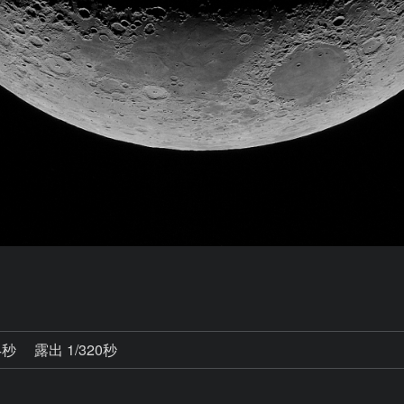
4秒
露出 1/320秒