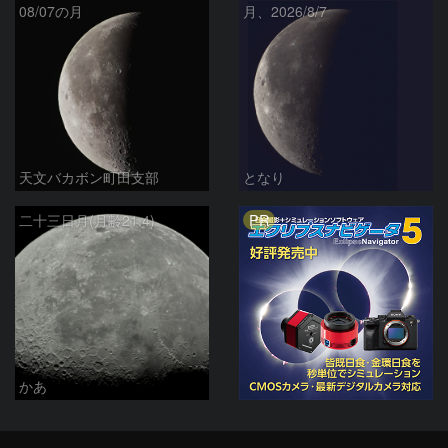
08/07の月
月、2026/8/7
天文バカボン町田支部
となり
PR
二十三日月(月齢21.4)
かあ