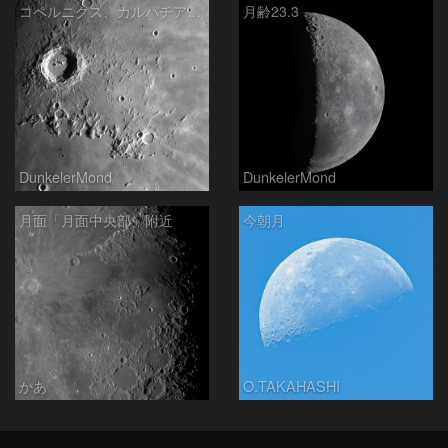
コペルニクス、カルパチア山脈付近
月齢23.3
DunkelerMond
DunkelerMond
月面「月面中央部」附近
今朝月
かあ
O.TAKAHASHI