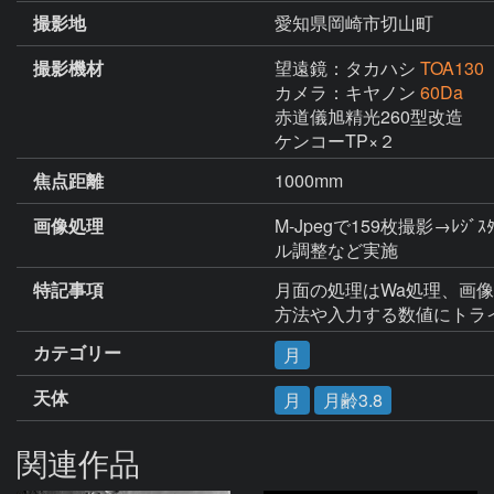
撮影地
愛知県岡崎市切山町
撮影機材
望遠鏡：タカハシ
TOA130
カメラ：キヤノン
60Da
赤道儀旭精光260型改造

ケンコーTP×２
焦点距離
1000mm
画像処理
M-Jpegで159枚撮影→ﾚ
ル調整など実施
特記事項
月面の処理はWa処理、画像
方法や入力する数値にトラ
カテゴリー
月
天体
月
月齢3.8
関連作品