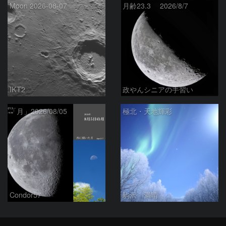
Moon 2026-08-07
月齢23.3 2026/8/7
IKT2
政やんシニアの手習い
「月」2026/08/05
極北・天地輝彩
Condor57
駒沢 満晴