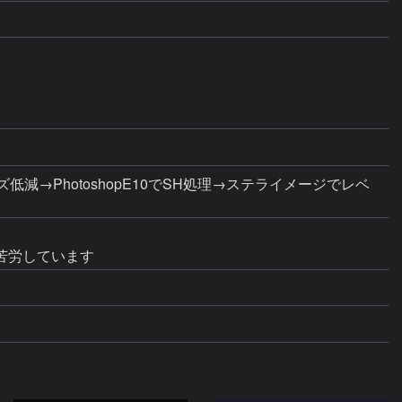
ズ低減→PhotoshopE10でSH処理→ステライメージでレベ
苦労しています