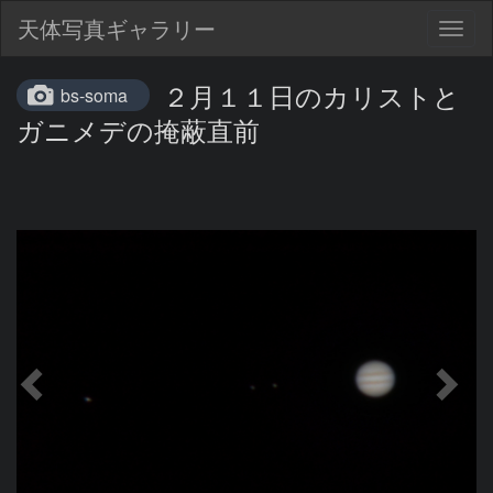
天体写真ギャラリー
Togg
navig
２月１１日のカリストと
bs-soma
ガニメデの掩蔽直前