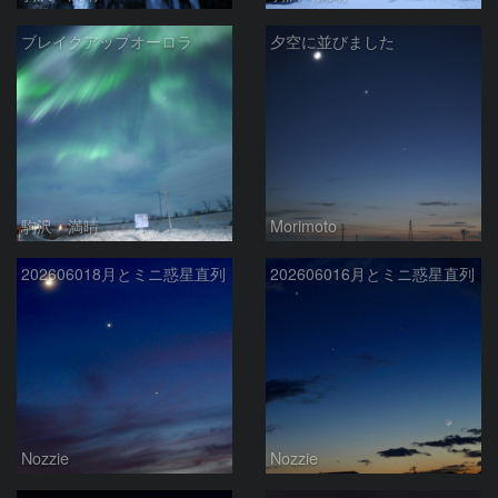
ブレイクアップオーロラ
夕空に並びました
駒沢 満晴
Morimoto
202606018月とミニ惑星直列
202606016月とミニ惑星直列
Nozzie
Nozzie