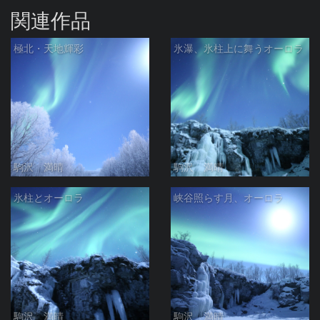
関連作品
極北・天地輝彩
氷瀑、氷柱上に舞うオーロラ
駒沢 満晴
駒沢 満晴
氷柱とオーロラ
峡谷照らす月、オーロラ
駒沢 満晴
駒沢 満晴