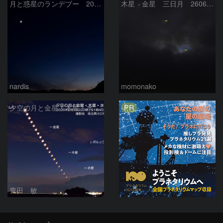
月と惑星のランデブー 2026/06/19
木星 金星 三日月 260618
nardis
momonako
PR
夕空の月と金星・木星・水星の接近 2026/6/18
豊田 敏