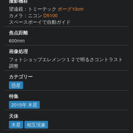
撮影機材
望遠鏡：トミーテック
ボーグ10cm
カメラ：ニコン
D5100
スペースボーイで自動ガイド
焦点距離
600mm
画像処理
フォトショップエレメンツ１２で明るさコントラスト
カテゴリー
惑星
特集
2015年 木星
天体
木星
相互現象