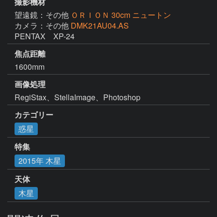
撮影機材
望遠鏡：その他
ＯＲＩＯＮ 30cm ニュートン
カメラ：その他
DMK21AU04.AS
PENTAX　XP-24
焦点距離
1600mm
画像処理
RegiStax、StellaImage、Photoshop
カテゴリー
惑星
特集
2015年 木星
天体
木星