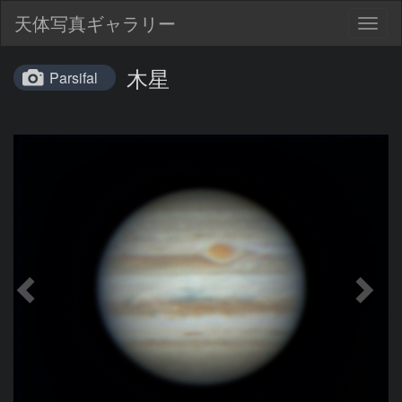
天体写真ギャラリー
Togg
navig
木星
Parsifal