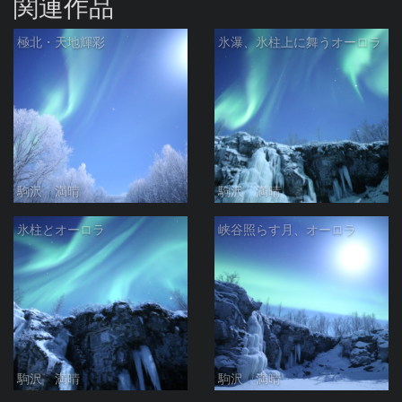
関連作品
極北・天地輝彩
氷瀑、氷柱上に舞うオーロラ
駒沢 満晴
駒沢 満晴
氷柱とオーロラ
峡谷照らす月、オーロラ
駒沢 満晴
駒沢 満晴