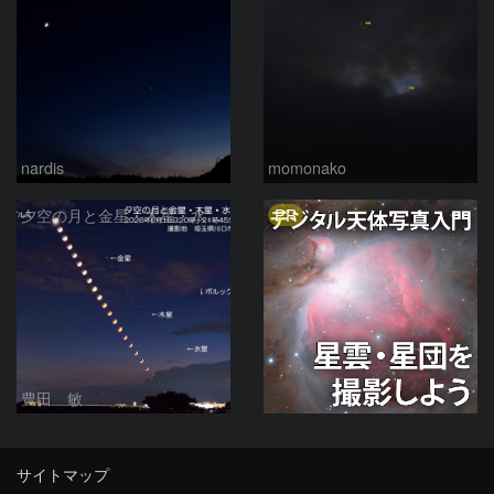
nardis
momonako
PR
夕空の月と金星・木星・水星の接近 2026/6/18
豊田 敏
サイトマップ