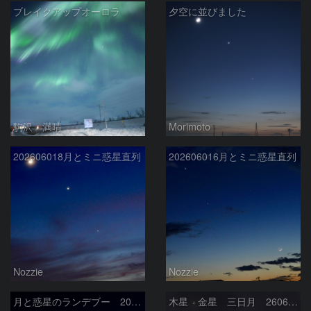
ブレイクアップオーロラ
夕空に並びました
駒沢 満晴
Morimoto
202606018月とミニ惑星直列
202606016月とミニ惑星直列
Nozzie
Nozzie
月と惑星のランデブー 2026/06/19
木星 金星 三日月 260618