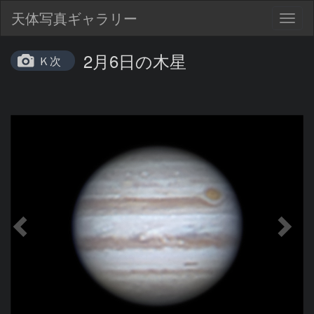
天体写真ギャラリー
Togg
navig
2月6日の木星
Ｋ次