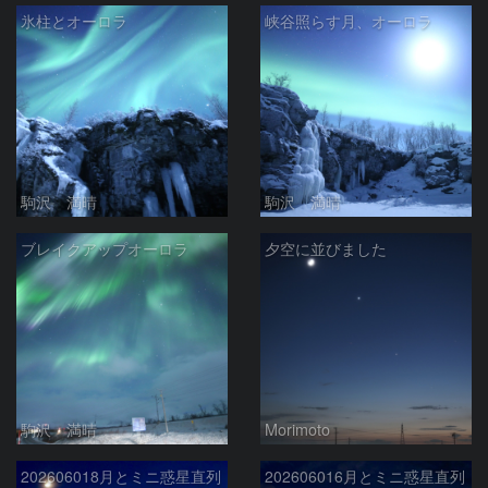
氷柱とオーロラ
峡谷照らす月、オーロラ
駒沢 満晴
駒沢 満晴
ブレイクアップオーロラ
夕空に並びました
駒沢 満晴
Morimoto
202606018月とミニ惑星直列
202606016月とミニ惑星直列