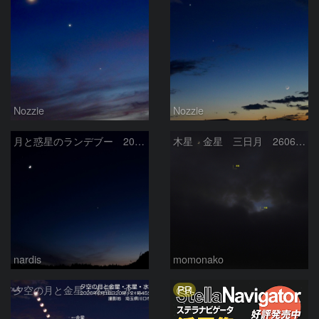
Nozzie
Nozzie
月と惑星のランデブー 2026/06/19
木星 金星 三日月 260618
nardis
momonako
PR
夕空の月と金星・木星・水星の接近 2026/6/18