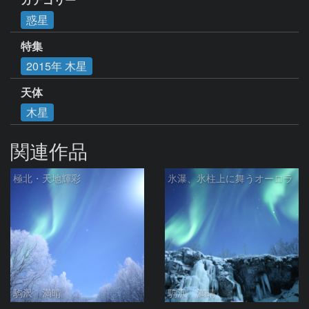
惑星
特集
2015年 木星
天体
木星
関連作品
極北・天地輝彩
氷瀑、氷柱上に舞うオーロラ
駒沢 満晴
駒沢 満晴