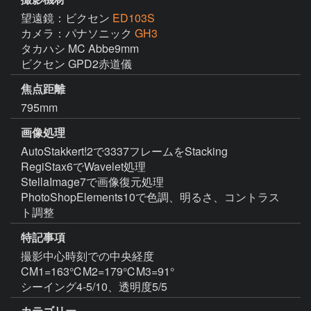
望遠鏡：ビクセン
ED103S
カメラ：パナソニック
GH3
タカハシ MC Abbe9mm

ビクセン GPD2赤道儀
焦点距離
795mm
画像処理
AutoStakkert!2で3337フレームをStacking

RegiStax6でWavelet処理

StellaImage7で画像復元処理

PhotoShopElements10で色調、明るさ、コントラス
ト調整
特記事項
撮影中心時刻での中央経度

CM1=163℃M2=179℃M3=91°

シーイング4-5/10、透明度5/5
カテゴリー