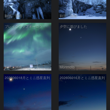
駒沢 満晴
駒沢 満晴
ブレイクアップオーロラ
夕空に並びました
駒沢 満晴
Morimoto
202606018月とミニ惑星直列
202606016月とミニ惑星直列