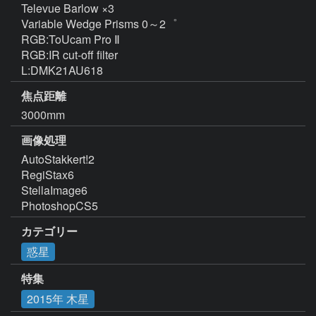
Televue Barlow ×3

Variable Wedge Prisms 0～2゜

RGB:ToUcam Pro Ⅱ

RGB:IR cut-off filter

L:DMK21AU618
焦点距離
3000mm
画像処理
AutoStakkert!2

RegiStax6

StellaImage6

PhotoshopCS5
カテゴリー
惑星
特集
2015年 木星