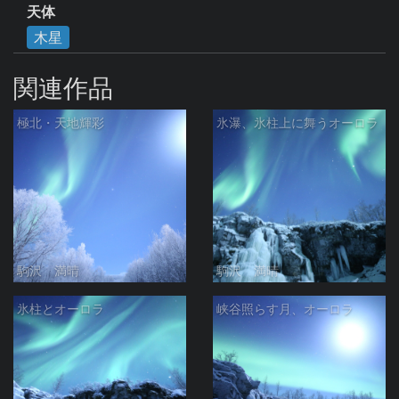
天体
木星
関連作品
極北・天地輝彩
氷瀑、氷柱上に舞うオーロラ
駒沢 満晴
駒沢 満晴
氷柱とオーロラ
峡谷照らす月、オーロラ