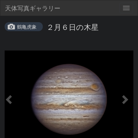
天体写真ギャラリー
Togg
navig
２月６日の木星
鶴亀虎象