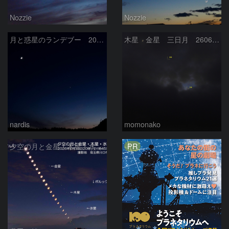
Nozzie
Nozzie
月と惑星のランデブー 2026/06/19
木星 金星 三日月 260618
nardis
momonako
PR
夕空の月と金星・木星・水星の接近 2026/6/18