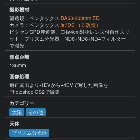
撮影機材
望遠鏡：ペンタックス
DA50-200mm ED
カメラ：ペンタックス
ist*DS （非改造）
ビクセンGPD赤道儀、口径4cm対物レンズ付自作スリ
ット・プリズム分光器。ND8+ND8+ND4フィルター
で減光。
焦点距離
135mm
画像処理
適正露出より-1EVから+4EVで写した画像を
Photoshop CS2で編集
カテゴリー
太陽
その他
天体
プリズム分光器