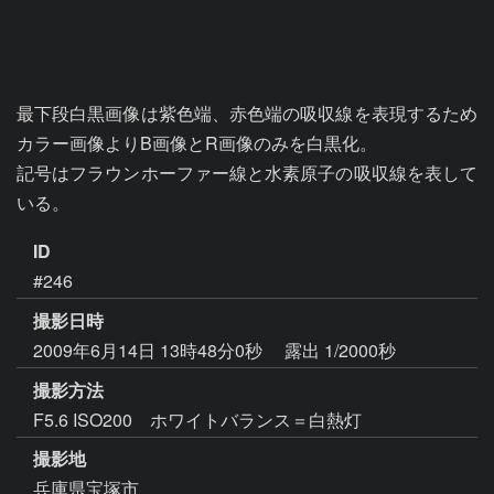
最下段白黒画像は紫色端、赤色端の吸収線を表現するため
カラー画像よりB画像とR画像のみを白黒化。

記号はフラウンホーファー線と水素原子の吸収線を表して
いる。
ID
#246
撮影日時
2009年6月14日 13時48分0秒
露出 1/2000秒
撮影方法
F5.6 ISO200 ホワイトバランス＝白熱灯
撮影地
兵庫県宝塚市