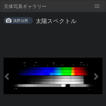
天体写真ギャラリー
Togg
navig
太陽スペクトル
浅野治男