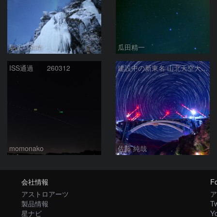
駒沢 満晴
瓜田精一
ISS通過 260312
建設中の新東名 山北天空大橋と北天の日周運動
momonako
佐藤 純哉
会社情報
Fo
アストロアーツ
ア
製品情報
Tw
星ナビ
Y