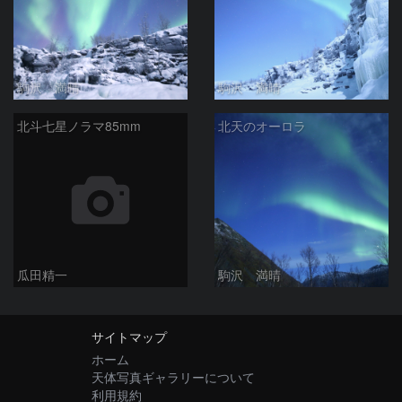
駒沢 満晴
駒沢 満晴
北斗七星ノラマ85mm
北天のオーロラ
瓜田精一
駒沢 満晴
サイトマップ
ホーム
天体写真ギャラリーについて
利用規約