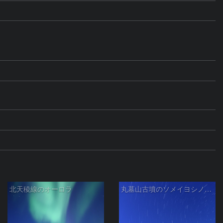
北天稜線のオーロラ
丸墓山古墳のソメイヨシノと北斗七星