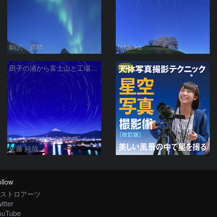
駒沢 満晴
takaoka
PR
田子の浦から富士山と工場夜景と北天の日周運動 静岡県富士市
佐藤 純哉
llow
ストロアーツ
itter
ouTube