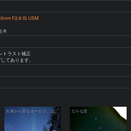
55mm F2.8 IS USM
モＲ
トラスト補正

グしてあります。
氷瀑から昇るオーロラ、北斗七星
北斗七星