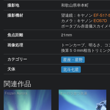
撮影地
和歌山県串本町
撮影機材
望遠鏡：キヤノン
EF-S17-
カメラ：キヤノン
EOS7D
ポータブル赤道儀スカイメ
焦点距離
21mm
画像処理
トーンカーブ、明るさ、コン
換算５０mm相当トリミン
カテゴリー
星座・星野
天体
北斗七星
関連作品
Frozen Aurora
オーロラ放つ氷瀑