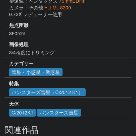
望遠鏡：ペンタックス
75mmEDHF
カメラ：その他
FLI ML-8300
0.72X レデューサー使用
焦点距離
360mm
画像処理
3/4程度にトリミング
カテゴリー
彗星・小惑星・準惑星
特集
パンスターズ彗星（C/2012 K1）
天体
C/2012K1
パンスターズ彗星
関連作品