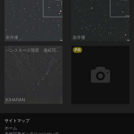
新井優
新井優
PR
パンスターズ彗星 連続写真 再処理
KIHARAN
サイトマップ
ホーム
天体写真ギャラリーについて