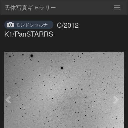
天体写真ギャラリー
Togg
navig
C/2012
モンドシャルナ
K1/PanSTARRS