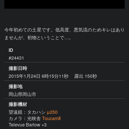
今年初めての土星です。低高度、悪気流のためキレはあり
ませんが、初物ということで…。
ID
#24431
撮影日時
2015年1月24日 6時15分11秒
露出 150秒
撮影地
岡山県岡山市
撮影機材
望遠鏡：タカハシ
μ250
カメラ：光映舎
ToucamⅡ
Televue Barlow ×3
