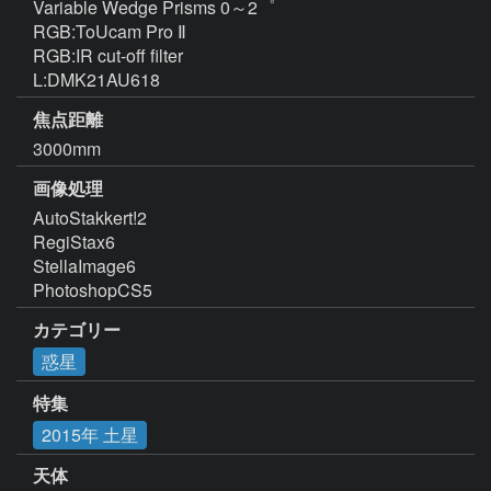
Variable Wedge Prisms 0～2゜

RGB:ToUcam Pro Ⅱ

RGB:IR cut-off filter

L:DMK21AU618
焦点距離
3000mm
画像処理
AutoStakkert!2

RegiStax6

StellaImage6

PhotoshopCS5
カテゴリー
惑星
特集
2015年 土星
天体