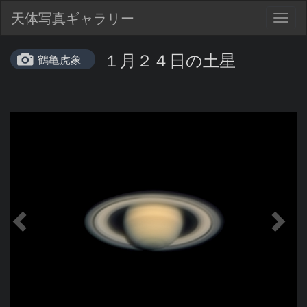
天体写真ギャラリー
Togg
navig
１月２４日の土星
鶴亀虎象