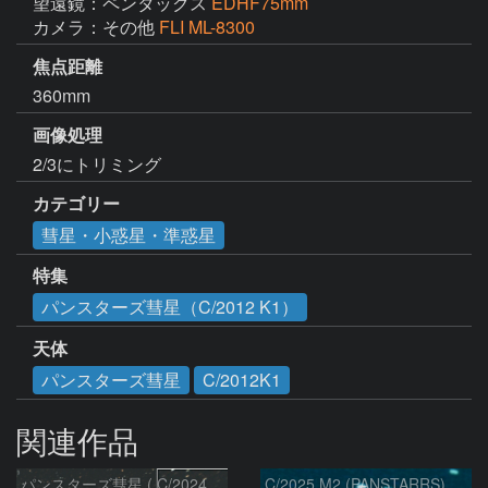
望遠鏡：ペンタックス
EDHF75mm
カメラ：その他
FLI ML-8300
焦点距離
360mm
画像処理
2/3にトリミング
カテゴリー
彗星・小惑星・準惑星
特集
パンスターズ彗星（C/2012 K1）
天体
パンスターズ彗星
C/2012K1
関連作品
パンスターズ彗星 ( C/2024R4 )：2026/07/27
C/2025 M2 (PANSTARRS)