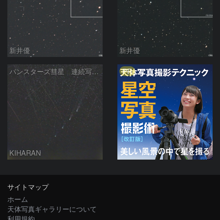
新井優
新井優
PR
パンスターズ彗星 連続写真 再処理
KIHARAN
サイトマップ
ホーム
天体写真ギャラリーについて
利用規約