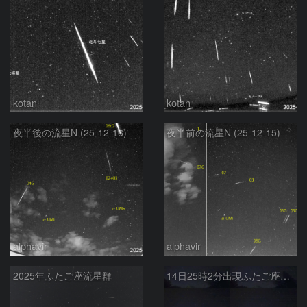
kotan
kotan
夜半後の流星N (25-12-16)
夜半前の流星N (25-12-15)
alphavir
alphavir
2025年ふたご座流星群
14日25時2分出現ふたご座群大流星(全行程)