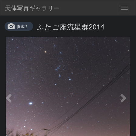
天体写真ギャラリー
Togg
navig
ふたご座流星群2014
jfuk2