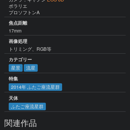
ポラリエ

プロソフトンA
焦点距離
17mm
画像処理
トリミング、RGB等
カテゴリー
星景
流星
特集
2014年 ふたご座流星群
天体
ふたご座流星群
関連作品