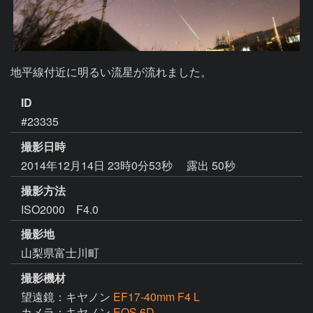
地平線付近に明るい流星が流れました。
ID
#23335
撮影日時
2014年12月14日 23時0分53秒
露出 50秒
撮影方法
ISO2000 F4.0
撮影地
山梨県富士川町
撮影機材
望遠鏡：キヤノン
EF17-40mm F4 L
カメラ：キヤノン
EOS 6D