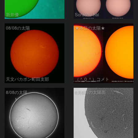
新井優
Sorachu-hai
08/08の太陽
★本日の太陽★
天文バカボン町田支部
（＾０＾）コメト
8/08の太陽
8月8日の太陽面