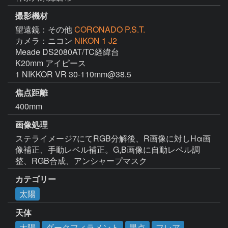
撮影機材
望遠鏡：その他
CORONADO P.S.T.
カメラ：ニコン
NIKON 1 J2
Meade DS2080AT/TC経緯台

K20mm アイピース

1 NIKKOR VR 30-110mm@38.5
焦点距離
400mm
画像処理
ステライメージ7にてRGB分解後、R画像に対しHα画
像補正、手動レベル補正。G,B画像に自動レベル調
カテゴリー
太陽
天体
太陽
ダークフィラメント
黒点
フレア