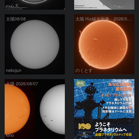
ハム太
ta-o
太陽08/08
太陽 Hα線全面像 2026/08/08
nekojun
のくとす
PR
太陽 2026/08/07
kino