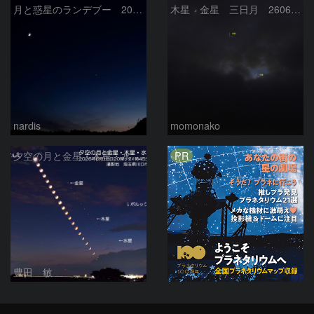
月と惑星のランデブー 2026/06/19
木星 金星 三日月 260618
nardis
momonako
PR
夕空の月と金星・木星・水星の接近 2026/6/18
豊田 敏