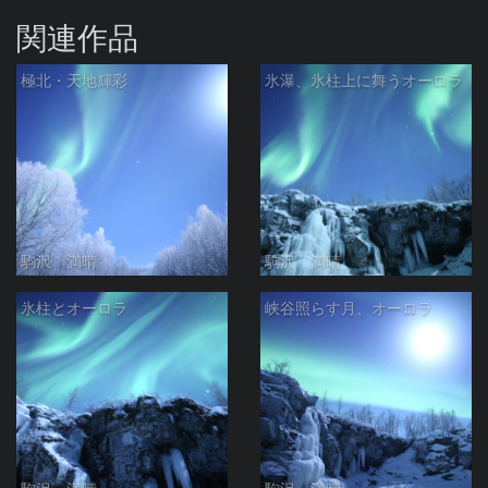
関連作品
極北・天地輝彩
氷瀑、氷柱上に舞うオーロラ
駒沢 満晴
駒沢 満晴
氷柱とオーロラ
峡谷照らす月、オーロラ
駒沢 満晴
駒沢 満晴