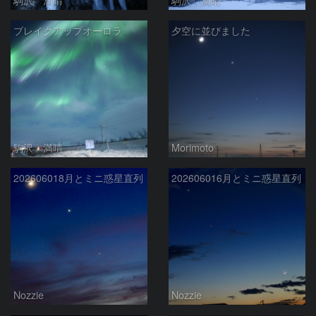
ブレイクアップオーロラ
夕空に並びました
駒沢 満晴
Morimoto
202606018月とミニ惑星直列
202606016月とミニ惑星直列
Nozzie
Nozzie