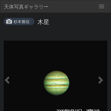
天体写真ギャラリー
Togg
navig
木星
杉本雅信