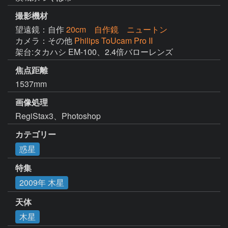
撮影機材
望遠鏡：自作
20cm 自作鏡 ニュートン
カメラ：その他
Philips ToUcam Pro II
架台:タカハシ EM-100、2.4倍バローレンズ
焦点距離
1537mm
画像処理
カテゴリー
惑星
特集
2009年 木星
天体
木星