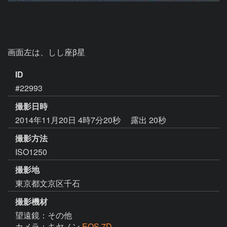
画面左は、しし座β星
ID
#22993
撮影日時
2014年11月20日 4時7分20秒
露出 20秒
撮影方法
ISO1250
撮影地
東京都文京区千石
撮影機材
望遠鏡：その他
カメラ：キヤノン
EOS 7D