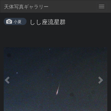
天体写真ギャラリー
Togg
navig
しし座流星群
小夏