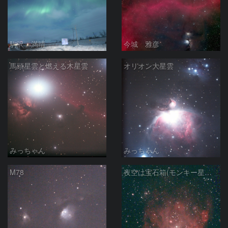
駒沢 満晴
今城 雅彦
馬頭星雲と燃える木星雲
オリオン大星雲
みっちゃん
みっちゃん
M78
夜空は宝石箱(モンキー星雲 NGC2174) Seestar50