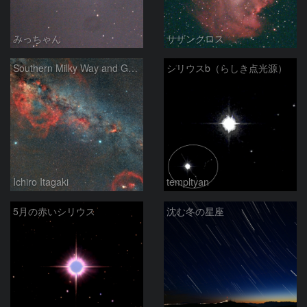
みっちゃん
サザンクロス
Southern Milky Way and Gum Nebula
シリウスb（らしき点光源）
Ichiro Itagaki
templtyan
5月の赤いシリウス
沈む冬の星座