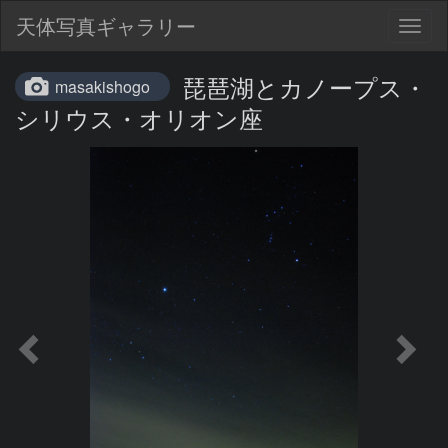
天体写真ギャラリー
Togg
navig
琵琶湖とカノープス・
masakishogo
シリウス・オリオン座