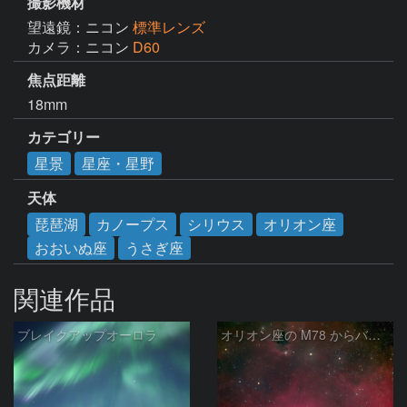
撮影機材
望遠鏡：ニコン
標準レンズ
カメラ：ニコン
D60
焦点距離
18mm
カテゴリー
星景
星座・星野
天体
琵琶湖
カノープス
シリウス
オリオン座
おおいぬ座
うさぎ座
関連作品
ブレイクアップオーロラ
オリオン座の M78 からバーナードループをまたいで LDN1622あたり