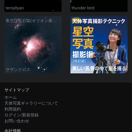
templtyan
thunder bird
PR
夜空は宝石箱(オリオン座大星雲 M42) Seestar50
サザンクロス
サイトマップ
ホーム
天体写真ギャラリーについて
利用規約
ログイン/新規登録
お問い合わせ
会社情報