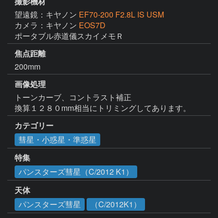
撮影機材
望遠鏡：キヤノン
EF70-200 F2.8L IS USM
カメラ：キヤノン
EOS7D
ポータブル赤道儀スカイメモＲ
焦点距離
200mm
画像処理
トーンカーブ、コントラスト補正

換算１２８０mm相当にトリミングしてあります。
カテゴリー
彗星・小惑星・準惑星
特集
パンスターズ彗星（C/2012 K1）
天体
パンスターズ彗星
（C/2012K1）