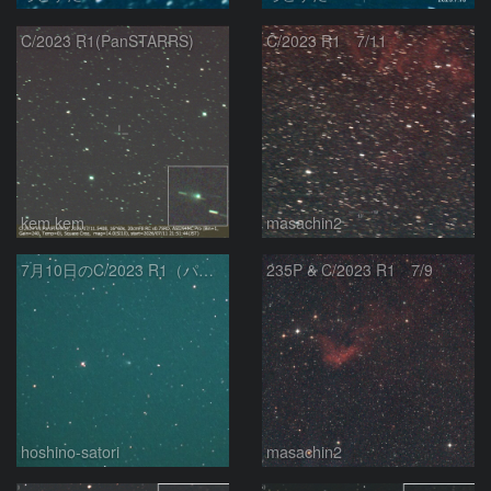
C/2023 R1(PanSTARRS)
C/2023 R1 7/11
kem.kem
masachin2
7月10日のC/2023 R1（パンスターズ彗星）
235P & C/2023 R1 7/9
hoshino-satori
masachin2