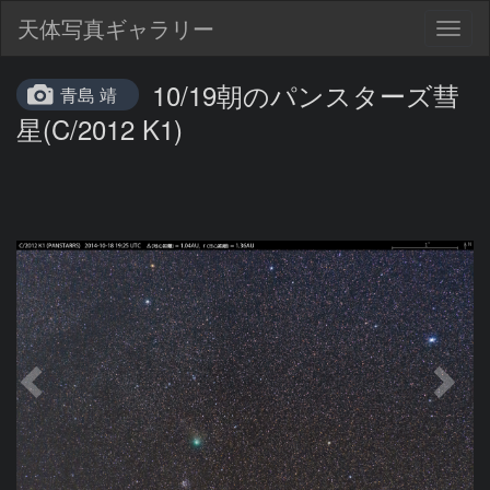
天体写真ギャラリー
Togg
navig
10/19朝のパンスターズ彗
青島 靖
星(C/2012 K1)