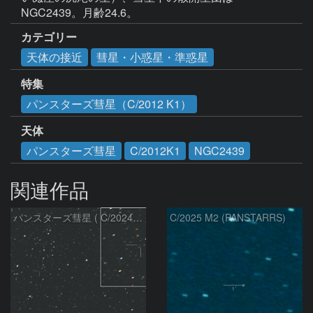
NGC2439。月齢24.6。
カテゴリー
天体の接近
彗星・小惑星・準惑星
特集
パンスターズ彗星（C/2012 K1）
天体
パンスターズ彗星
C/2012K1
NGC2439
関連作品
パンスターズ彗星 ( C/2024R4 )：2026/07/27
C/2025 M2 (PANSTARRS)