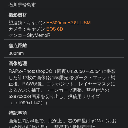
石川県輪島市
撮影機材
望遠鏡：キヤノン
EF300mmF2.8L USM
カメラ：キヤノン
EOS 6D
ケンコーSkyMemoR
焦点距離
300mm
画像処理
RAP2+PhotoshopCC（同夜 04:20:50～25:54 に撮影
した計17枚の画像(各15s露光)をダーク・フラット補
正後、RAW現像。コンポジット、レイヤーマスクに
よるかぶり補正、トーンカーブ調整。彗星付近の
5397x3084画素を切り出し、投稿用リサイズ
（→1999x1142））
特記事項
画角は7度×4度で、北が上.。右の輝星はηCMa（おお
いぬ座の尻尾の星）、彗星下の散開星団は