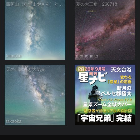
四阿山（あずまやさん）と立ち昇る夏の銀河
夏の大三角 260718
takaoka
momonako
PR
天の川銀河と大気光
takaoka