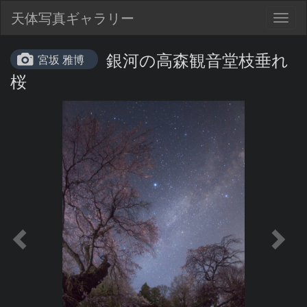
天体写真ギャラリー
Togg
navig
銀河の高森観音堂枝垂れ
宮坂 雅博
桜