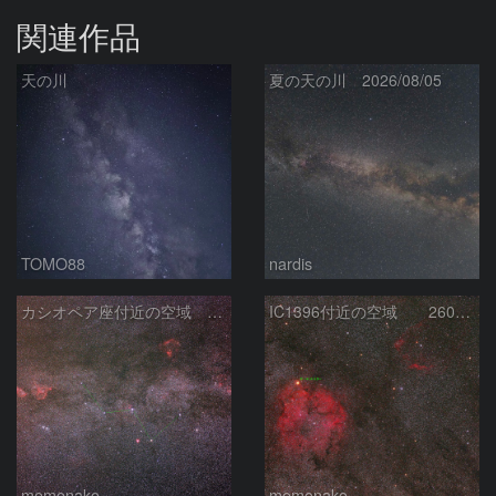
関連作品
天の川
夏の天の川 2026/08/05
TOMO88
nardis
カシオペア座付近の空域 260720
IC1396付近の空域 260720
momonako
momonako