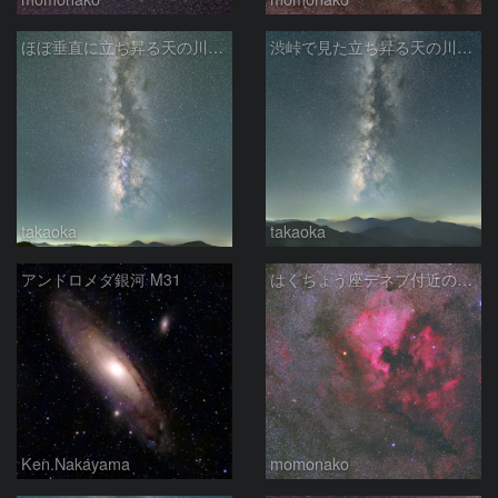
ほぼ垂直に立ち昇る天の川銀河
渋峠で見た立ち昇る天の川銀河
takaoka
takaoka
アンドロメダ銀河 M31
はくちょう座デネブ付近の空域 260720
Ken.Nakayama
momonako