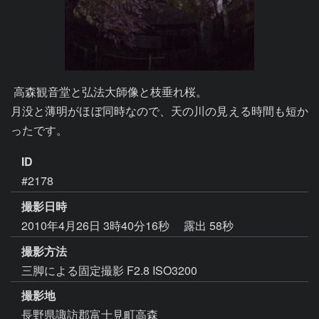
 高森観音堂と弘法大師像と枝垂れ桜。

月没と薄明がほぼ同時なので、天の川の見える時間も短か
ったです。
ID
#2178
撮影日時
2010年4月26日 3時40分16秒
露出 58秒
撮影方法
三脚による固定撮影 F2.8 ISO3200
撮影地
長野県諏訪郡富士見町高森