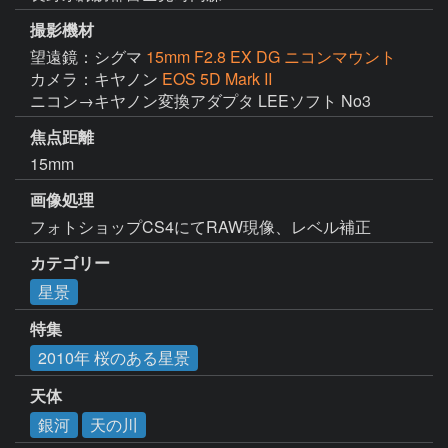
撮影機材
望遠鏡：シグマ
15mm F2.8 EX DG ニコンマウント
カメラ：キヤノン
EOS 5D Mark II
ニコン→キヤノン変換アダプタ LEEソフト No3
焦点距離
15mm
画像処理
フォトショップCS4にてRAW現像、レベル補正
カテゴリー
星景
特集
2010年 桜のある星景
天体
銀河
天の川