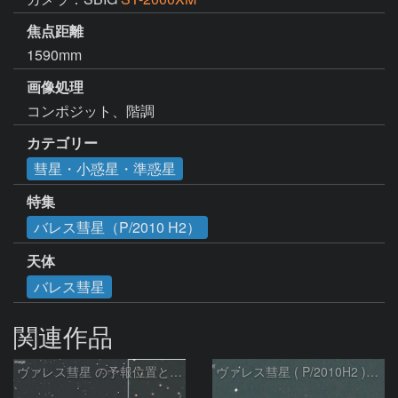
焦点距離
1590mm
画像処理
コンポジット、階調
カテゴリー
彗星・小惑星・準惑星
特集
バレス彗星（P/2010 H2）
天体
バレス彗星
関連作品
ヴァレス彗星 の予報位置とM54：2026/05/11
ヴァレス彗星 ( P/2010H2 )の予報位置：2025/06/20