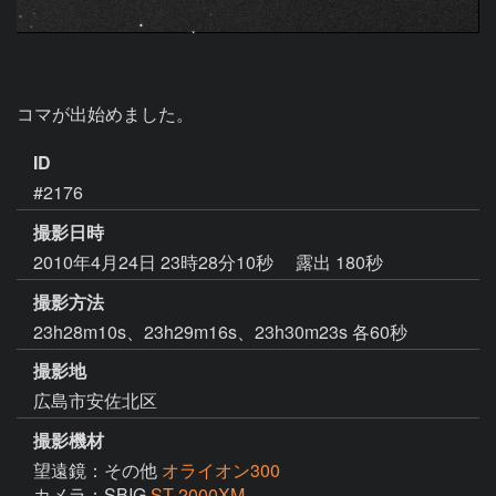
コマが出始めました。
ID
#2176
撮影日時
2010年4月24日 23時28分10秒
露出 180秒
撮影方法
23h28m10s、23h29m16s、23h30m23s 各60秒
撮影地
広島市安佐北区
撮影機材
望遠鏡：その他
オライオン300
カメラ：SBIG
ST-2000XM