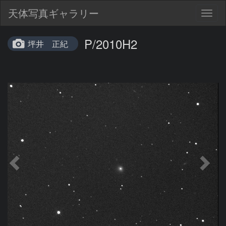
天体写真ギャラリー
Togg
navig
P/2010H2
坪井 正紀